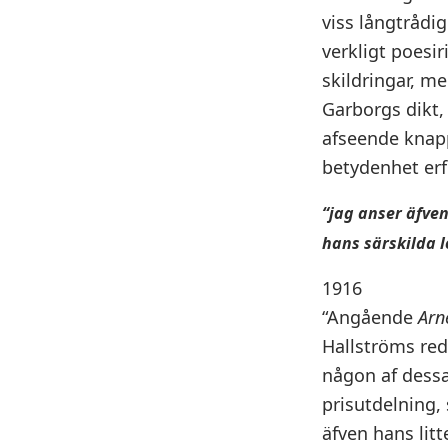
viss långtrådi
verkligt poesi
skildringar, me
Garborgs dikt,
afseende knappa
betydenhet erf
“jag anser äfven
hans särskilda l
1916
“Angående
Arn
Hallströms redo
någon af dess
prisutdelning, 
äfven hans lit