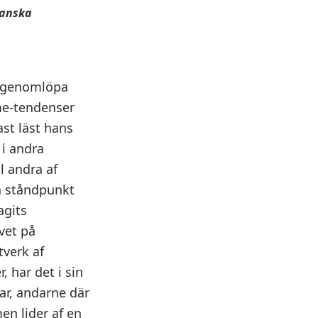
ganska
t genomlöpa
me-tendenser
ast läst hans
i andra
l andra af
ka ståndpunkt
agits
vet på
tverk af
 har det i sin
gar, andarne där
n lider af en