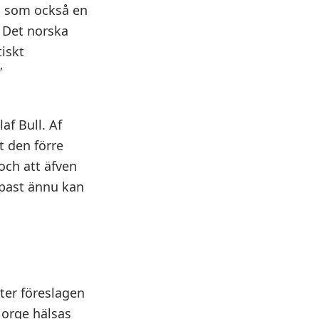
så som också en
. Det norska
tiskt
”
af Bull. Af
t den förre
och att äfven
past ännu kan
eter föreslagen
 Norge hälsas