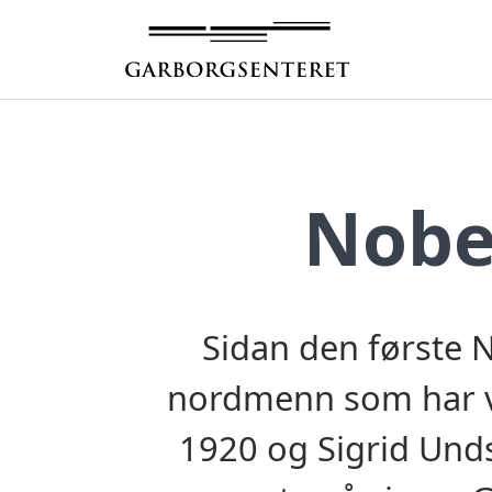
Hopp
til
innhold
Nobe
Sidan den første No
nordmenn som har vu
1920 og Sigrid Und