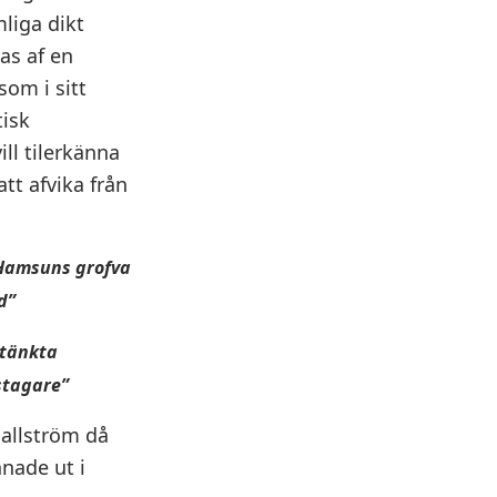
liga dikt
as af en
som i sitt
tisk
ll tilerkänna
att afvika från
 Hamsuns grofva
d”
mtänkta
stagare”
Hallström då
nade ut i