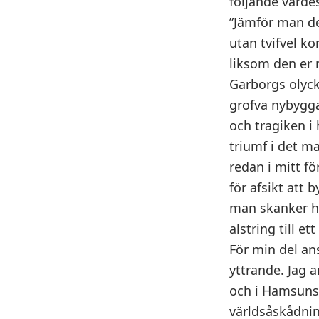
följande värde
”Jämför man 
utan tvifvel ko
liksom den er 
Garborgs olyck
grofva nybyggar
och tragiken i
triumf i det m
redan i mitt f
för afsikt att
man skänker h
alstring till ett
För min del ans
yttrande. Jag 
och i Hamsuns 
världsåskådnin