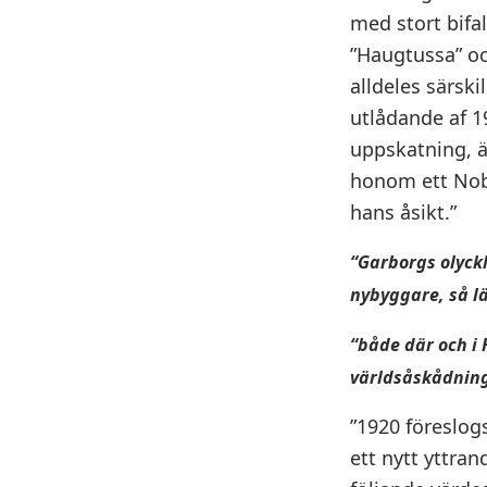
med stort bifa
”Haugtussa” oc
alldeles särski
utlådande af 1
uppskatning, ä
honom ett Nobel
hans åsikt.”
“Garborgs olyck
nybyggare, så lä
“både där och i
världsåskådning
”1920 föreslog
ett nytt yttr