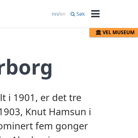
Søk
nn
/
en
Meny
VEL MUSEUM
rborg
t i 1901, er det tre
 1903, Knut Hamsun i
nominert fem gonger