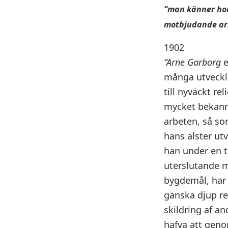
“man känner hon
motbjudande ar
1902
“Arne Garborg
e
många utveckl
till nyväckt re
mycket bekann
arbeten, så so
hans alster utv
han under en ti
uterslutande m
bygdemål, har 
ganska djup re
skildring af an
hafva att geno