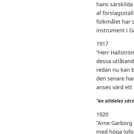
hans särskilda 
af förslagsstäl
folkmålet har d
instrument i G
1917
”Herr Hallström
dessa utlåtande
redan nu kan b
den senare ha
anses värd ett
“en alldeles sär
1920
”Arne Garborg h
med höga loford