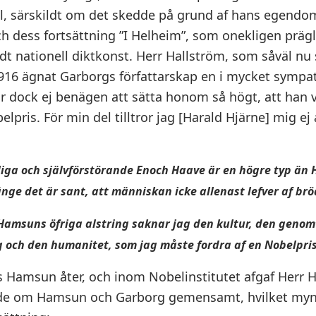
ll, särskildt om det skedde på grund af hans egendom
h dess fortsättning ”I Helheim”, som onekligen prägl
ldt nationell diktkonst. Herr Hallström, som såväl nu 
916 ägnat Garborgs författarskap en i mycket sympa
r dock ej benägen att sätta honom så högt, att han vi
pris. För min del tilltror jag [Harald Hjärne] mig ej 
liga och självförstörande Enoch Haave är en högre typ än
nge det är sant, att människan icke allenast lefver af brö
 Hamsuns öfriga alstring saknar jag den kultur, den geno
 och den humanitet, som jag måste fordra af en Nobelpri
s Hamsun åter, och inom Nobelinstitutet afgaf Herr 
ande om Hamsun och Garborg gemensamt, hvilket myn