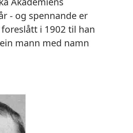
nska Akademiens
 år - og spennande er
oreslått i 1902 til han
 av ein mann med namn