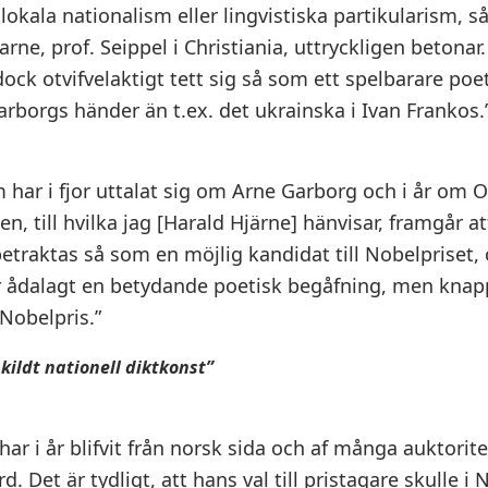
lokala nationalism eller lingvistiska partikularism, 
larne, prof. Seippel i Christiania, uttryckligen betonar
ock otvifvelaktigt tett sig så som ett spelbarare poe
arborgs händer än t.ex. det ukrainska i Ivan Frankos.
 har i fjor uttalat sig om Arne Garborg och i år om Ol
n, till hvilka jag [Harald Hjärne] hänvisar, framgår at
etraktas så som en möjlig kandidat till Nobelpriset, 
r ådalagt en betydande poetisk begåfning, men knap
 Nobelpris.”
skildt nationell diktkonst”
ar i år blifvit från norsk sida och af många auktorit
. Det är tydligt, att hans val till pristagare skulle i