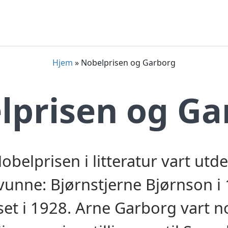
Hjem
»
Nobelprisen og Garborg
lprisen og Ga
belprisen i litteratur vart utdel
nne: Bjørnstjerne Bjørnson i
set i 1928. Arne Garborg vart 