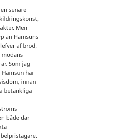
 den senare
skildringskonst,
akter. Men
typ än Hamsuns
lefver af bröd,
en mödans
rar. Som jag
att Hamsun har
 visdom, innan
a betänkliga
lströms
en både där
kta
belpristagare.