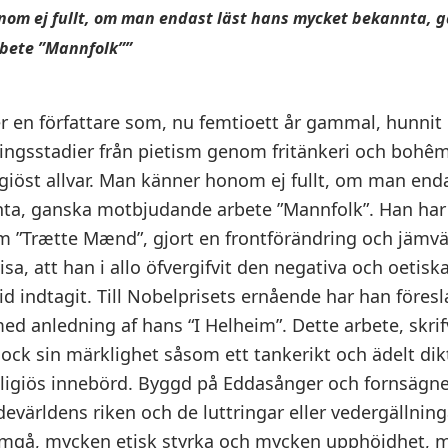
om ej fullt, om man endast läst hans mycket bekannta, 
bete ”Mannfolk””
r en författare som, nu femtioett år gammal, hunni
ingsstadier från pietism genom fritänkeri och bohê
ligiöst allvar. Man känner honom ej fullt, om man end
ta, ganska motbjudande arbete ”Mannfolk”. Han har 
m ”Trætte Mænd”, gjort en frontförändring och jämvä
isa, att han i allo öfvergifvit den negativa och oetis
d indtagit. Till Nobelprisets ernående har han föresl
ed anledning af hans “I Helheim”. Dette arbete, skrif
ock sin märklighet såsom ett tankerikt och ädelt dik
ligiös innebörd. Byggd på Eddasånger och fornsägner,
devärldens riken och de luttringar eller vedergällnin
mgå, mycken etisk styrka och mycken upphöjdhet, me