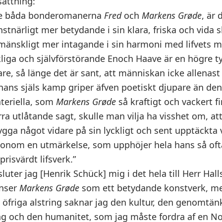
sättning:
de båda bonderomanerna
Fred
och
Markens Grøde
, är
nstnärligt mer betydande i sin klara, friska och vida 
mänskligt mer intagande i sin harmoni med lifvets m
liga och självförstörande Enoch Haave är en högre 
e, så länge det är sant, att människan icke allenast 
 hans själs kamp griper äfven poetiskt djupare än d
ateriella, som
Markens Grøde
så kraftigt och vackert fi
örra utlåtande sagt, skulle man vilja ha visshet om, 
 bygga något vidare på sin lyckligt och sent upptäckta
onom en utmärkelse, som upphöjer hela hans så oft
 prisvärdt lifsverk.”
luter jag [Henrik Schück] mig i det hela till Herr Hal
anser
Markens Grøde
som ett betydande konstverk, m
öfriga alstring saknar jag den kultur, den genomtän
g och den humanitet, som jag måste fordra af en No