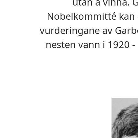
utan å vinna. 
Nobelkommitté kan ei
vurderingane av Garbor
nesten vann i 1920 -