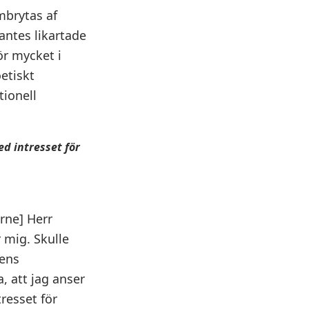
mbrytas af
antes likartade
ör mycket i
etiskt
tionell
d intresset för
rne] Herr
r mig. Skulle
iens
, att jag anser
resset för