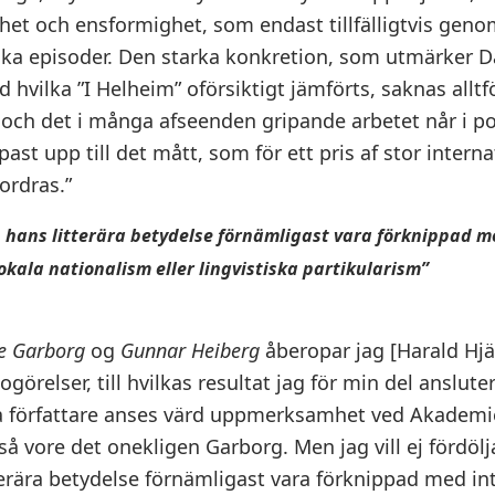
ghet och ensformighet, som endast tillfälligtvis geno
rika episoder. Den starka konkretion, som utmärker D
d hvilka ”I Helheim” oförsiktigt jämförts, saknas alltf
 och det i många afseenden gripande arbetet når i po
st upp till det mått, som för ett pris af stor interna
ordras.”
 hans litterära betydelse förnämligast vara förknippad me
okala nationalism eller lingvistiska partikularism”
e Garborg
og
Gunnar Heiberg
åberopar jag [Harald Hjä
görelser, till hvilkas resultat jag för min del anslute
a författare anses värd uppmerksamhet ved Akadem
så vore det onekligen Garborg. Men jag vill ej fördölja
terära betydelse förnämligast vara förknippad med int