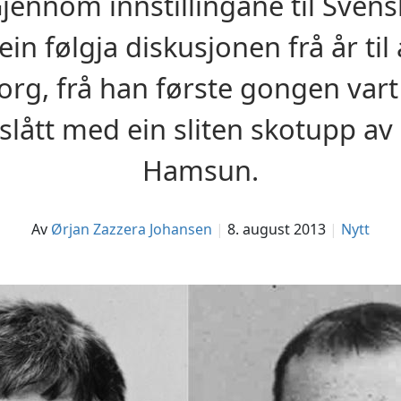
Gjennom innstillingane til Sve
n følgja diskusjonen frå år til
g, frå han første gongen vart f
 slått med ein sliten skotupp
Hamsun.
av
Ørjan Zazzera Johansen
8. august 2013
Nytt