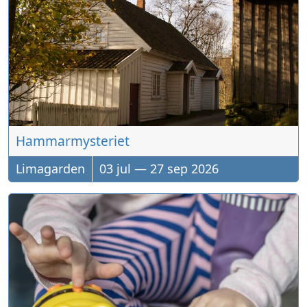
Hammarmysteriet
Limagarden
03
jul
—
27
sep
2026