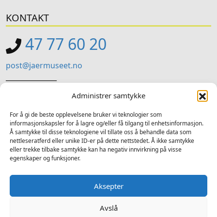
KONTAKT
47 77 60 20
post@jaermuseet.no
_______________
Jærmuseet (Administrasjon)
Administrer samtykke
Kviavegen 99, Nærbø
For å gi de beste opplevelsene bruker vi teknologier som
informasjonskapsler for å lagre og/eller få tilgang til enhetsinformasjon.
SOSIALE MEDIER
Å samtykke til disse teknologiene vil tillate oss å behandle data som
nettleseratferd eller unike ID-er på dette nettstedet. Å ikke samtykke
Følg oss på sosiale medium for nyheiter og tilbod
eller trekke tilbake samtykke kan ha negativ innvirkning på visse
egenskaper og funksjoner.
Facebook
Instagram
LinkedIn
TripAdvisor
YouTube
Aksepter
Avslå