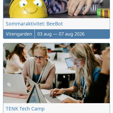
Sommaraktivitet: BeeBot
Vitengarden
03
aug
—
07
aug
2026
TENK Tech Camp