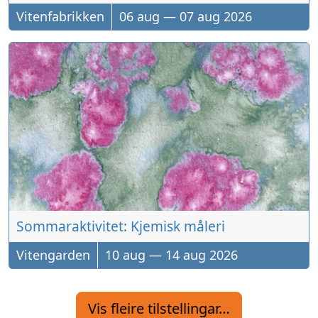
Vitenfabrikken
06
aug
—
07
aug
2026
Sommaraktivitet: Kjemisk måleri
Vitengarden
10
aug
—
14
aug
2026
Vis fleire tilstellingar…