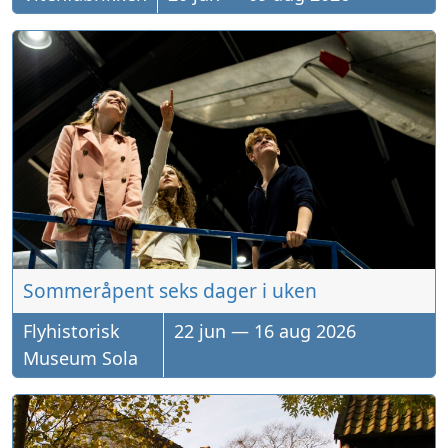
Sommeråpent seks dager i uken
Flyhistorisk
22
jun
—
16
aug
2026
Museum Sola