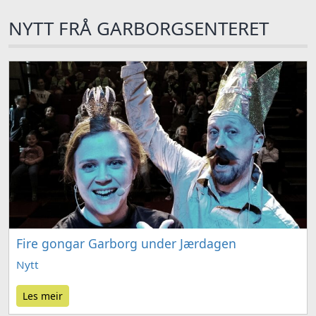
NYTT FRÅ GARBORGSENTERET
Fire gongar Garborg under Jærdagen
Nytt
Les meir