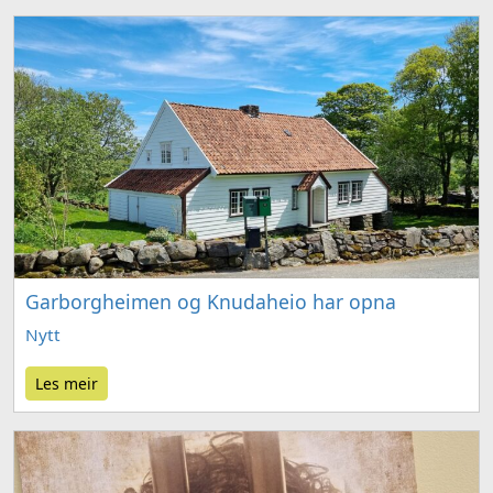
Garborgheimen og Knudaheio har opna
Nytt
Les meir