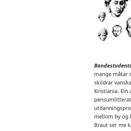
Bondestudent
mange måtar n
skildrar vansk
Kristiania. Ei
pensumlitteratu
utdanningsprob
mellom by og 
Braut ser me ko