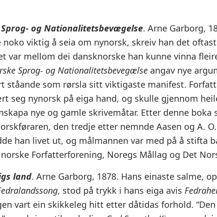
 Sprog- og Nationalitetsbevægelse
. Arne Garborg, 1
noko viktig å seia om nynorsk, skreiv han det oftast
t var mellom dei dansknorske han kunne vinna fleire
rske Sprog- og Nationalitetsbevegælse
angav nye argum
 ståande som rørsla sitt viktigaste manifest. Forfatt
rt seg nynorsk på eiga hand, og skulle gjennom heile
nskapa nye og gamle skrivemåtar. Etter denne boka 
orskføraren, den tredje etter nemnde Aasen og A. O. 
de han livet ut, og målmannen var med på å stifta 
norske Forfatterforening, Noregs Mållag og Det Nors
igs land
. Arne Garborg, 1878. Hans einaste salme, 
Fedralandssong
, stod på trykk i hans eiga avis
Fedrahe
en vart ein skikkeleg hitt etter dåtidas forhold. “De