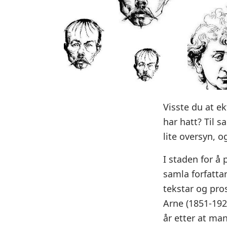
Visste du at e
har hatt? Til s
lite oversyn, o
I staden for å 
samla forfatta
tekstar og pro
Arne (1851-1924
år etter at ma