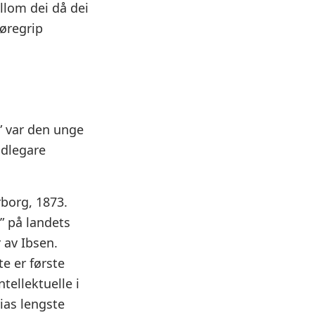
llom dei då dei
føregrip
” var den unge
idlegare
borg, 1873.
” på landets
 av Ibsen.
te er første
tellektuelle i
ias lengste