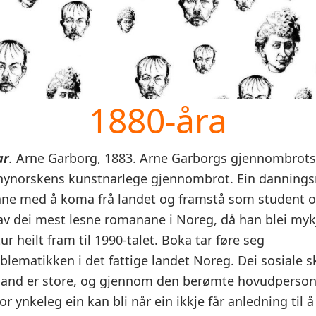
1880-åra
ar
.
Arne Garborg, 1883. Arne Garborgs gjennombrot
ynorskens kunstnarlege gjennombrot. Ein dannin
ane med å koma frå landet og framstå som student o
n av dei mest lesne romanane i Noreg, då han blei my
r heilt fram til 1990-talet. Boka tar føre seg
lematikken i det fattige landet Noreg. Dei sosiale s
land er store, og gjennom den berømte hovudperson
r ynkeleg ein kan bli når ein ikkje får anledning til å