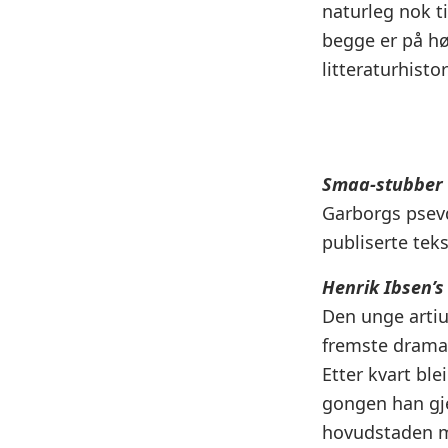
naturleg nok t
begge er på hø
litteraturhistor
Smaa-stubber 
Garborgs psev
publiserte tek
Henrik Ibsen’s 
Den unge artiu
fremste dramat
Etter kvart ble
gongen han gje
hovudstaden me