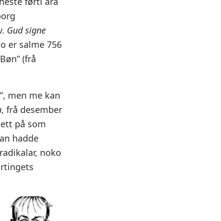
neste førti åra
borg
v.
Gud signe
Ho er salme 756
Bøn” (frå
ng”, men me kan
n
, frå desember
 sett på som
han hadde
radikalar, noko
rtingets