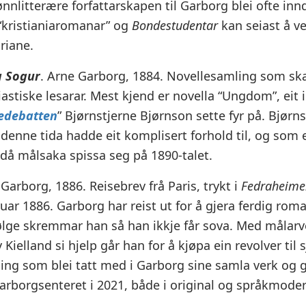
ønnlitterære forfattarskapen til Garborg blei ofte innd
“kristianiaromanar” og
Bondestudentar
kan seiast å ve
riane.
g Sogur
. Arne Garborg, 1884. Novellesamling som ska
astiske lesarar. Mest kjend er novella “Ungdom”, eit 
edebatten
” Bjørnstjerne Bjørnson sette fyr på. Bjørn
denne tida hadde eit komplisert forhold til, og som e
 då målsaka spissa seg på 1890-talet.
Garborg, 1886. Reisebrev frå Paris, trykt i
Fedraheime
ruar 1886. Garborg har reist ut for å gjera ferdig ro
lge skremmar han så han ikkje får sova. Med målarv
 Kielland si hjelp går han for å kjøpa ein revolver til s
ing som blei tatt med i Garborg sine samla verk og g
arborgsenteret i 2021, både i original og språkmoder