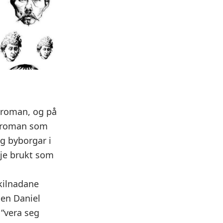
sroman, og på
gsroman som
g byborgar i
kje brukt som
kilnadane
en Daniel
 “vera seg