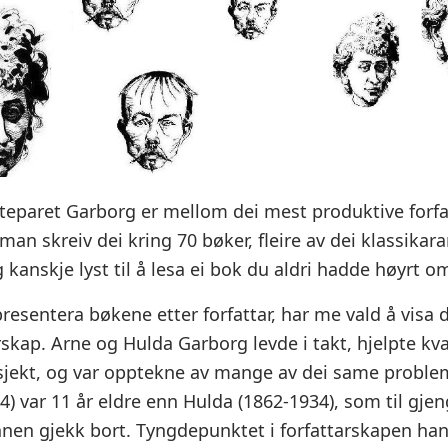
kteparet Garborg er mellom dei mest produktive forf
aman skreiv dei kring 70 bøker, fleire av dei klassikarar
g kanskje lyst til å lesa ei bok du aldri hadde høyrt o
presentera bøkene etter forfattar, har me vald å visa 
rskap. Arne og Hulda Garborg levde i takt, hjelpte k
sjekt, og var opptekne av mange av dei same problem
) var 11 år eldre enn Hulda (1862-1934), som til gjeng
nnen gjekk bort. Tyngdepunktet i forfattarskapen ha