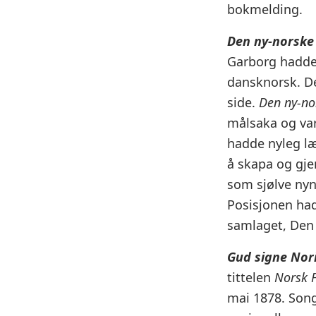
bokmelding.
Den ny-norske
Garborg hadde 
dansknorsk. De
side.
Den ny-no
målsaka og vart
hadde nyleg læ
å skapa og gje
som sjølve nyn
Posisjonen had
samlaget, Den 
Gud signe Nor
tittelen
Norsk 
mai 1878. Song