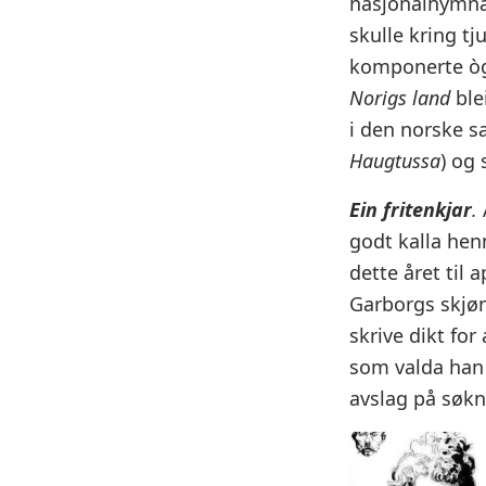
nasjonalhymna”
skulle kring t
komponerte òg 
Norigs land
ble
i den norske s
Haugtussa
) og
Ein fritenkjar
.
godt kalla hen
dette året til 
Garborgs skjøn
skrive dikt for
som valda han
avslag på søkn