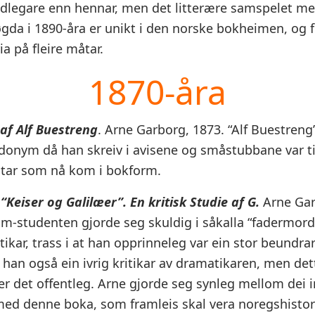
idlegare enn hennar, men det litterære samspelet me
gda i 1890-åra er unikt i den norske bokheimen, og 
ia på fleire måtar.
1870-åra
af Alf Buestreng
. Arne Garborg, 1873. “Alf Buestreng
donym då han skreiv i avisene og småstubbane var t
star som nå kom i bokform.
“Keiser og Galilæer”. En kritisk Studie af G.
Arne Gar
m-studenten gjorde seg skuldig i såkalla “fadermord
ikar, trass i at han opprinneleg var ein stor beundrar
i han også ein ivrig kritikar av dramatikaren, men det
r det offentleg. Arne gjorde seg synleg mellom dei in
d denne boka, som framleis skal vera noregshistor