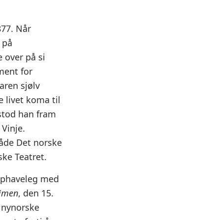
877. Når
 på
 over på si
ent for
aren sjølv
 livet koma til
stod han fram
Vinje.
både Det norske
ke Teatret.
opphaveleg med
imen
, den 15.
n nynorske