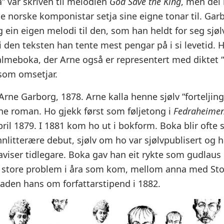
 var skriven til melodien
God Save the King
, men dei 
jue norske komponistar setja sine eigne tonar til. Gar
ein eigen melodi til den, som han heldt for seg sjøl
i den teksten han tente mest pengar på i si levetid. 
almeboka, der Arne også er representert med diktet “
 som omsetjar.
Arne Garborg, 1878. Arne kalla henne sjølv “fortelji
ne roman. Ho gjekk først som føljetong i
Fedraheime
april 1879. I 1881 kom ho ut i bokform. Boka blir ofte
nlitterære debut, sjølv om ho var sjølvpublisert og 
 aviser tidlegare. Boka gav han eit rykte som gudlaus 
 store problem i åra som kom, mellom anna med Sto
aden hans om forfattarstipend i 1882.