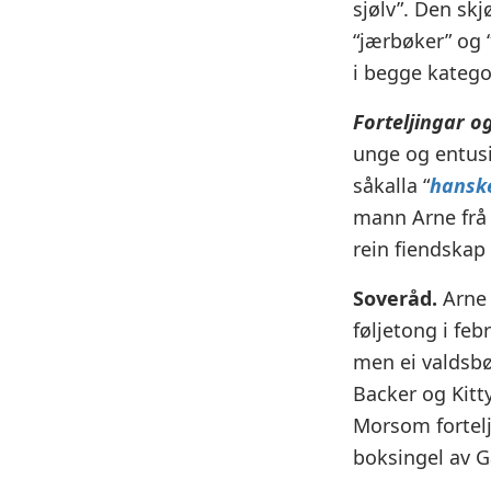
sjølv”. Den skj
“jærbøker” og 
i begge katego
Forteljingar o
unge og entusi
såkalla “
hansk
mann Arne frå 
rein fiendskap
Soveråd.
Arne 
føljetong i feb
men ei valdsbø
Backer og Kitty
Morsom fortelj
boksingel av G