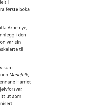
elt i
ra første boka
ffa Arne nye,
innlegg i den
son var ein
skalerte til
n
som
manen
Mannfolk
,
ennane Harriet
jølvforsvar.
itt ut som
nisert.