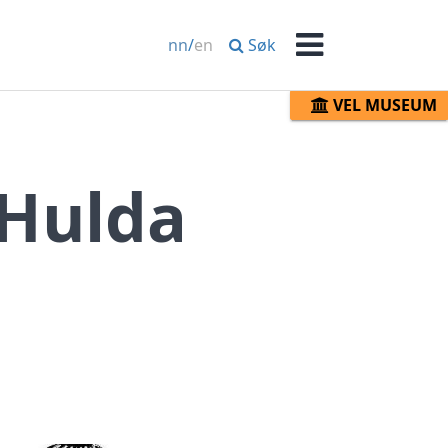
Søk
nn
/
en
Meny
VEL MUSEUM
 Hulda