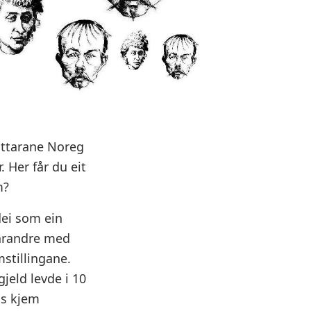
attarane Noreg
. Her får du eit
m?
dei som ein
varandre med
stillingane.
jeld levde i 10
ns kjem