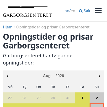
Hopp
til
Søk
nn
/
en
innhold
Men
Hjem
»
Opningstider og prisar Garborgsenteret
Opningstider og prisar
Garborgsenteret
Garborgsenteret har følgande
opningstider:
Aug.
2026
Må
Ty
On
To
Fr
La
Su
27
28
29
30
31
1
2