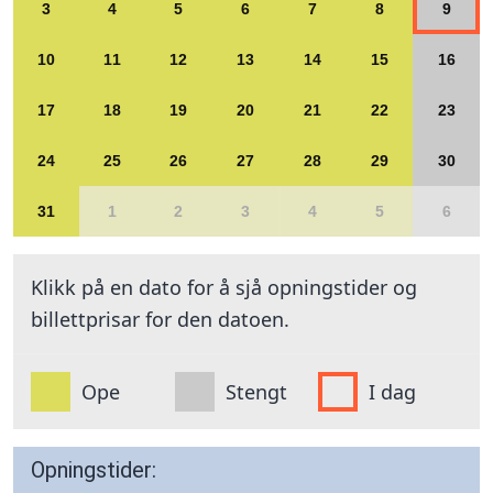
3
4
5
6
7
8
9
10
11
12
13
14
15
16
17
18
19
20
21
22
23
24
25
26
27
28
29
30
31
1
2
3
4
5
6
Klikk på en dato for å sjå opningstider og
billettprisar for den datoen.
Ope
Stengt
I dag
Opningstider: