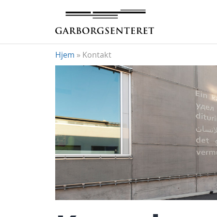
Hopp
til
innhold
Hjem
»
Kontakt