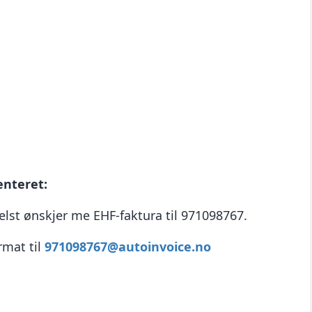
enteret:
helst ønskjer me EHF-faktura til 971098767.
rmat til
971098767@autoinvoice.no