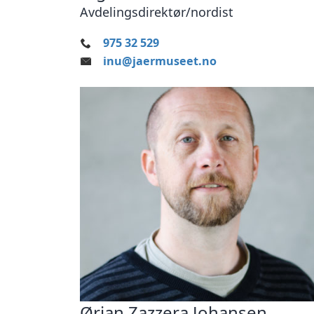
Avdelingsdirektør/nordist
975 32 529
inu@jaermuseet.no
Ørjan Zazzera Johansen