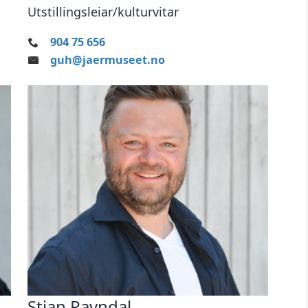
Utstillingsleiar/kulturvitar
904 75 656
guh@jaermuseet.no
Stian Ravndal