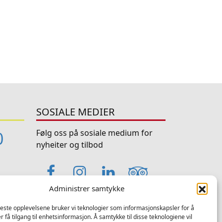
SOSIALE MEDIER
Følg oss på sosiale medium for
0
nyheiter og tilbod
Facebook
Instagram
LinkedIn
TripAdviso
Administrer samtykke
YouTube
beste opplevelsene bruker vi teknologier som informasjonskapsler for å
er få tilgang til enhetsinformasjon. Å samtykke til disse teknologiene vil
e