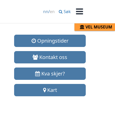
Søk
nn
/
en
Meny
VEL MUSEUM
Opningstider
Kontakt oss
Kva skjer?
Kart