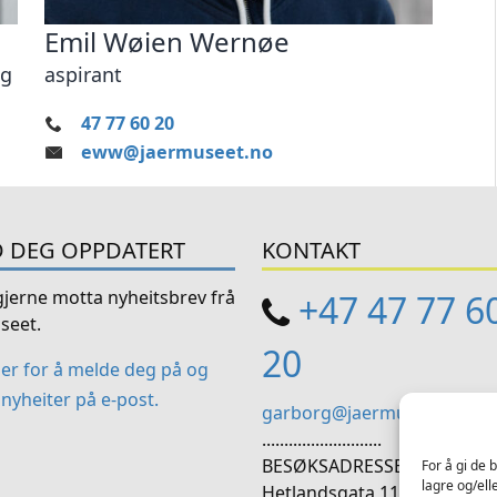
Emil Wøien Wernøe
eg
aspirant
47 77 60 20
eww@jaermuseet.no
 DEG OPPDATERT
KONTAKT
 gjerne motta nyheitsbrev frå
+47 47 77 6
seet.
20
her for å melde deg på og
nyheiter på e-post.
garborg@jaermuseet.no
...........................
BESØKSADRESSE:
For å gi de 
lagre og/ell
Hetlandsgata 11, 4344 Bryn