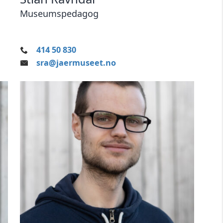
Museumspedagog
414 50 830
sra@jaermuseet.no