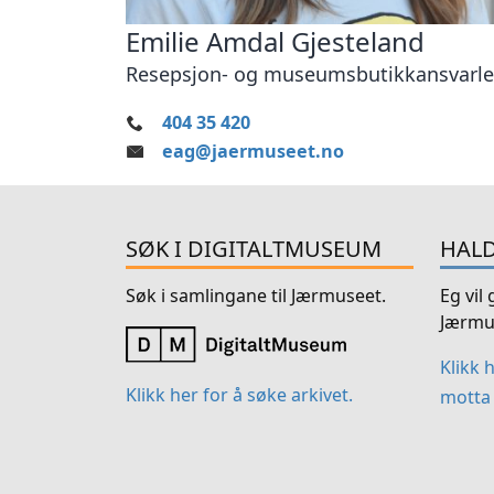
Emilie Amdal Gjesteland
Resepsjon- og museumsbutikkansvarl
404 35 420
eag@jaermuseet.no
SØK I DIGITALTMUSEUM
HALD
Søk i samlingane til Jærmuseet.
Eg vil
Jærmu
Klikk 
Klikk her for å søke arkivet.
motta 