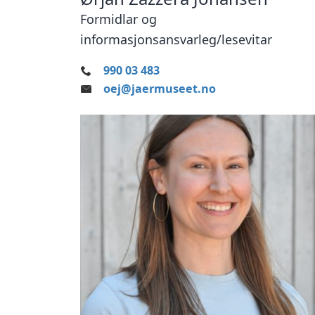
Formidlar og
informasjonsansvarleg/lesevitar
990 03 483
oej@jaermuseet.no