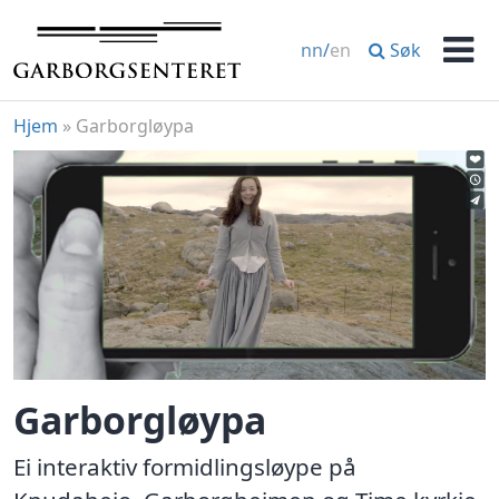
Hopp
til
Søk
nn
/
en
innhold
Men
Hjem
»
Garborgløypa
Garborgløypa
Ei interaktiv formidlingsløype på