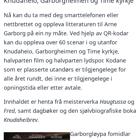
Knudaheio, Garborgheimen og Time kyrkje
Nå kan du ta med deg smarttelefonen eller
nettbrettet og oppleva litteraturen til Arne
Garborg på ein ny måte. Ved hjelp av QR-kodar
kan du oppleva over 60 scenar i og utanfor
Knudaheio, Garborgheimen og Time kyrkje,
halvparten film og halvparten lydspor. Kodane
som er plasserte utandørs er tilgjengelege for
alle året rundt, dei inne er tilgjengelege i
opningstida eller etter avtale.
Innhaldet er henta frå meisterverka
Haugtussa
og
Fred
, samt dagbøker og den sjølvbiografiske boka
Knudaheibrev
.
Garborgløypa fomidlar