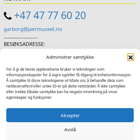
+47 47 77 60 20
garborg@jaermuseet.no
...........................
BESØKSADRESSE:
Hetlandsgata 11, 4344 Bryne
Administrer samtykke
SOSIALE MEDIER
For å gi de beste opplevelsene bruker vi teknologier som
informasjonskapsler for å lagre og/eller få tilgang til enhetsinformasjon.
Å samtykke til disse teknologiene vil tillate oss å behandle data som
Følg oss på sosiale medium for nyheiter og tilbod
nettleseratferd eller unike ID-er på dette nettstedet. Å ikke samtykke
eller trekke tilbake samtykke kan ha negativ innvirkning på visse
Facebook
Instagram
LinkedIn
TripAdvisor
YouTube
egenskaper og funksjoner.
Aksepter
Avslå
2025 © Garborgsenteret - Alle rettigheter forbeholdt