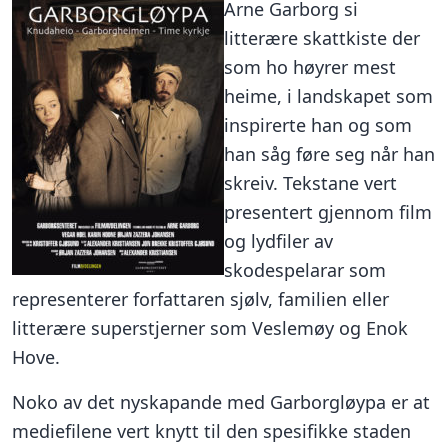
Arne Garborg si
litterære skattkiste der
som ho høyrer mest
heime, i landskapet som
inspirerte han og som
han såg føre seg når han
skreiv. Tekstane vert
presentert gjennom film
og lydfiler av
skodespelarar som
representerer forfattaren sjølv, familien eller
litterære superstjerner som Veslemøy og Enok
Hove.
Noko av det nyskapande med Garborgløypa er at
mediefilene vert knytt til den spesifikke staden