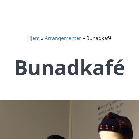
Hjem
»
Arrangementer
»
Bunadkafé
Bunadkafé