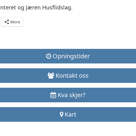
enteret og Jæren Husflidslag.
More
Opningstider
Kontakt oss
Kva skjer?
Kart