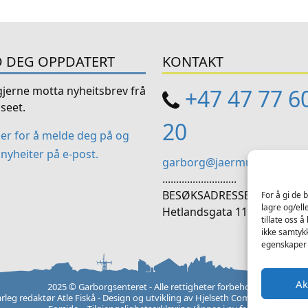
 DEG OPPDATERT
KONTAKT
 gjerne motta nyheitsbrev frå
+47 47 77 6
seet.
20
her for å melde deg på og
nyheiter på e-post.
garborg@jaermuseet.no
...........................
BESØKSADRESSE:
For å gi de 
lagre og/ell
Hetlandsgata 11, 4344 Bryn
tillate oss 
ikke samtykk
egenskaper 
Ak
2025 © Garborgsenteret - Alle rettigheter forbeholdt
rleg redaktør Atle Fiskå - Design og utvikling av
Hjelseth Computers
-
Perso