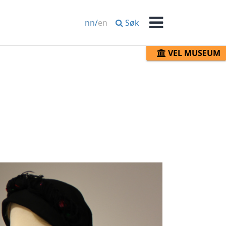
Søk
nn
/
en
Meny
VEL MUSEUM