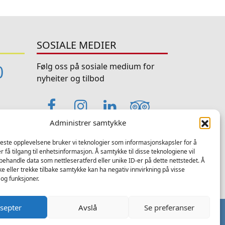
SOSIALE MEDIER
Følg oss på sosiale medium for
0
nyheiter og tilbod
Facebook
Instagram
LinkedIn
TripAdviso
Administrer samtykke
YouTube
beste opplevelsene bruker vi teknologier som informasjonskapsler for å
er få tilgang til enhetsinformasjon. Å samtykke til disse teknologiene vil
e
å behandle data som nettleseratferd eller unike ID-er på dette nettstedet. Å
e eller trekke tilbake samtykke kan ha negativ innvirkning på visse
og funksjoner.
septer
Avslå
Se preferanser
nvern