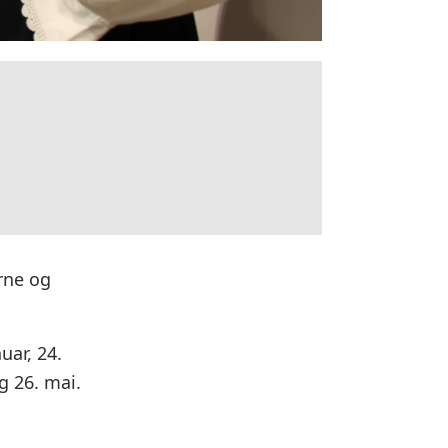
rne og
uar, 24.
og 26. mai.