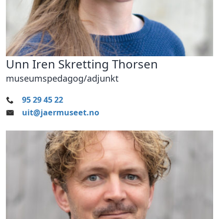
Unn Iren Skretting Thorsen
museumspedagog/adjunkt
95 29 45 22
uit@jaermuseet.no