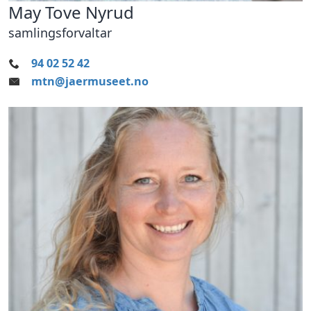
May Tove Nyrud
samlingsforvaltar
94 02 52 42
mtn@jaermuseet.no