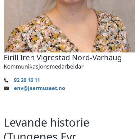
Eirill Iren Vigrestad Nord-Varhaug
Kommunikasjonsmedarbeidar
92 20 16 11
env@jaermuseet.no
Levande historie
(Tungenes Fyr,