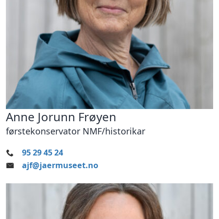
Anne Jorunn Frøyen
førstekonservator NMF/historikar
95 29 45 24
ajf@jaermuseet.no