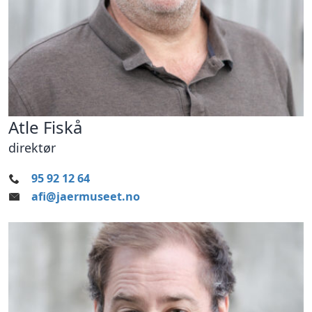
Atle Fiskå
direktør
95 92 12 64
afi@jaermuseet.no