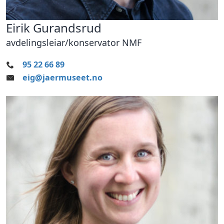
Eirik Gurandsrud
avdelingsleiar/konservator NMF
95 22 66 89
eig@jaermuseet.no