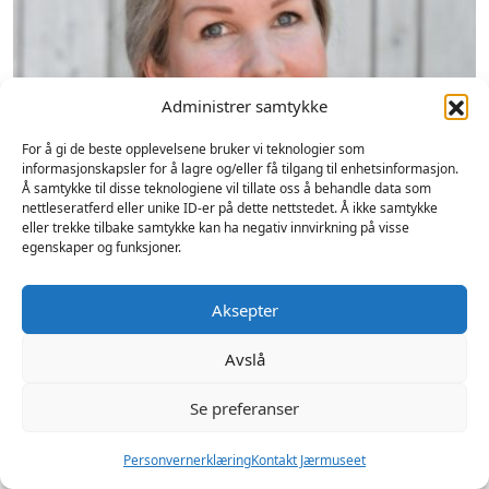
Administrer samtykke
For å gi de beste opplevelsene bruker vi teknologier som
informasjonskapsler for å lagre og/eller få tilgang til enhetsinformasjon.
Å samtykke til disse teknologiene vil tillate oss å behandle data som
nettleseratferd eller unike ID-er på dette nettstedet. Å ikke samtykke
eller trekke tilbake samtykke kan ha negativ innvirkning på visse
egenskaper og funksjoner.
Aksepter
Therese Espeland
konservator NKF-N, Museumstjenestene i
Avslå
Rogaland
Se preferanser
95 78 15 36
Personvernerklæring
Kontakt Jærmuseet
tes@jaermuseet.no