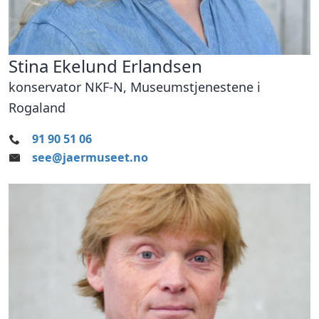
Stina Ekelund Erlandsen
konservator NKF-N, Museumstjenestene i
Rogaland
91 90 51 06
see@jaermuseet.no