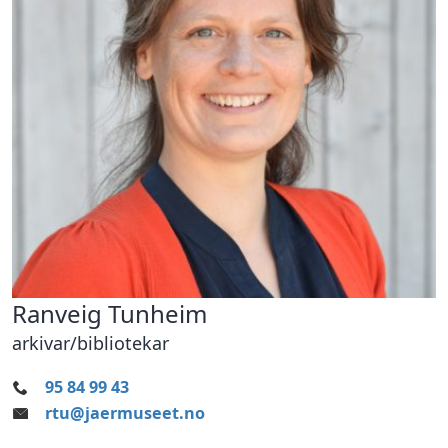
Ranveig Tunheim
arkivar/bibliotekar
95 84 99 43
rtu@jaermuseet.no