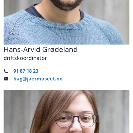
Hans-Arvid Grødeland
driftskoordinator
91 87 18 23
hag@jaermuseet.no