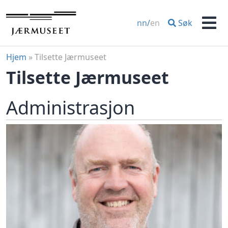
Hopp
til
Søk
nn
/
en
innhold
Men
Hjem
»
Tilsette Jærmuseet
Tilsette Jærmuseet
Administrasjon