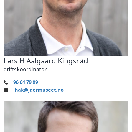
Lars H Aalgaard Kingsrød
driftskoordinator
96 64 79 99
lhak@jaermuseet.no