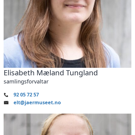
Elisabeth Mæland Tungland
samlingsforvaltar
92 05 72 57
elt@jaermuseet.no