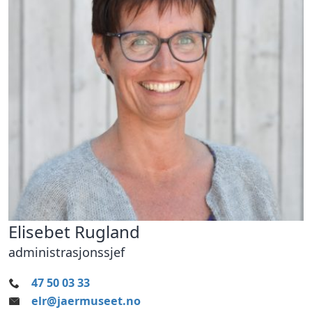
Elisebet Rugland
administrasjonssjef
47 50 03 33
elr@jaermuseet.no