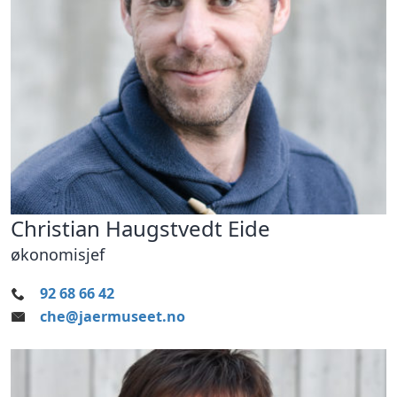
Christian Haugstvedt Eide
økonomisjef
92 68 66 42
che@jaermuseet.no