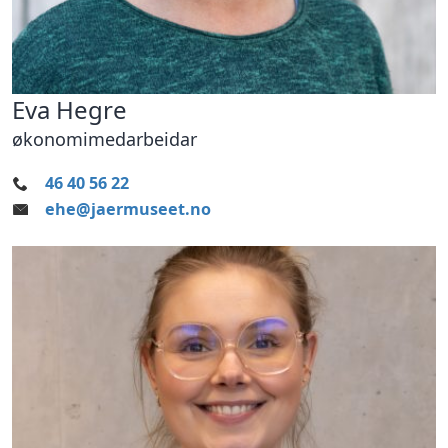
Eva Hegre
økonomimedarbeidar
46 40 56 22
ehe@jaermuseet.no