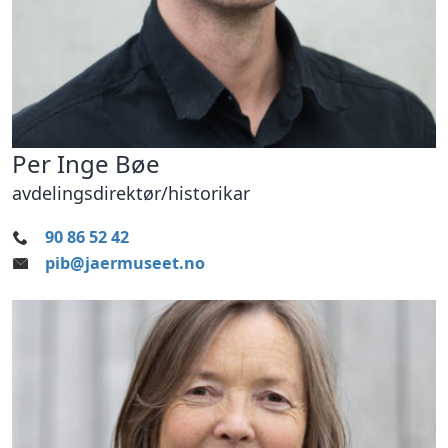
Per Inge Bøe
avdelingsdirektør/historikar
90 86 52 42
pib@jaermuseet.no