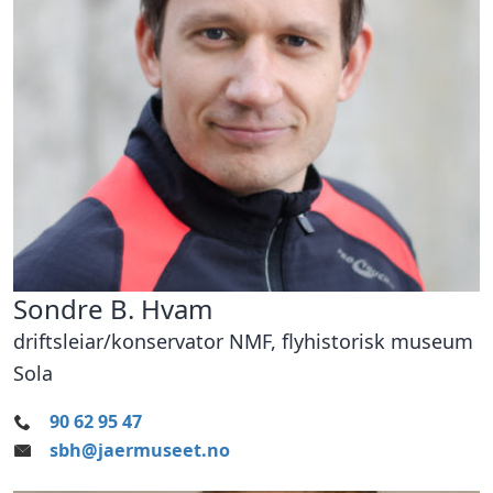
Sondre B. Hvam
driftsleiar/konservator NMF, flyhistorisk museum
Sola
90 62 95 47
sbh@jaermuseet.no