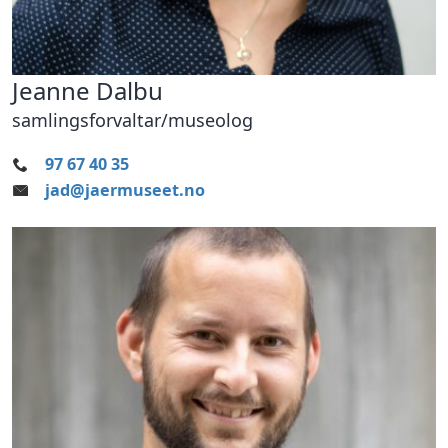
Jeanne Dalbu
samlingsforvaltar/museolog
97 67 40 35
jad@jaermuseet.no