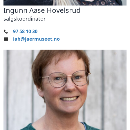
Ingunn Aase Hovelsrud
salgskoordinator
97 58 10 30
iah@jaermuseet.no