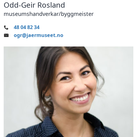
Odd-Geir Rosland
museumshandverkar/byggmeister
48 04 82 34
ogr@jaermuseet.no