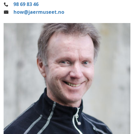
98 69 83 46
how@jaermuseet.no