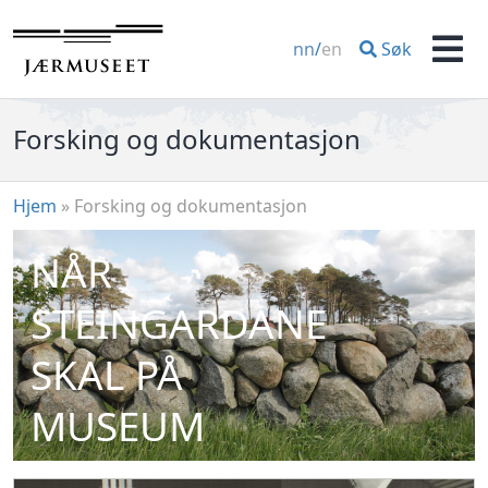
Hopp
til
Søk
nn
/
en
innhold
Men
Forsking og dokumentasjon
Hjem
»
Forsking og dokumentasjon
NÅR
STEINGARDANE
SKAL PÅ
MUSEUM