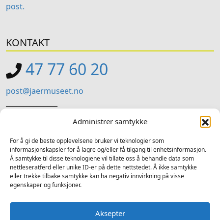
post.
KONTAKT
47 77 60 20
post@jaermuseet.no
_______________
Jærmuseet (Administrasjon)
Administrer samtykke
Kviavegen 99, Nærbø
For å gi de beste opplevelsene bruker vi teknologier som
informasjonskapsler for å lagre og/eller få tilgang til enhetsinformasjon.
SOSIALE MEDIER
Å samtykke til disse teknologiene vil tillate oss å behandle data som
nettleseratferd eller unike ID-er på dette nettstedet. Å ikke samtykke
Følg oss på sosiale medium for nyheiter og tilbod
eller trekke tilbake samtykke kan ha negativ innvirkning på visse
egenskaper og funksjoner.
Facebook
Instagram
LinkedIn
TripAdvisor
YouTube
Aksepter