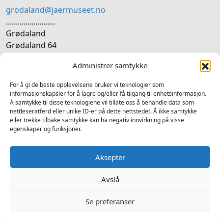
grodaland@jaermuseet.no
.........................
Grødaland
Grødaland 64
4365 Nærbø
Administrer samtykke
SOSIALE MEDIER
For å gi de beste opplevelsene bruker vi teknologier som
informasjonskapsler for å lagre og/eller få tilgang til enhetsinformasjon.
Å samtykke til disse teknologiene vil tillate oss å behandle data som
Følg oss på sosiale medium for nyheiter og tilbod
nettleseratferd eller unike ID-er på dette nettstedet. Å ikke samtykke
eller trekke tilbake samtykke kan ha negativ innvirkning på visse
Facebook
Instagram
LinkedIn
TripAdvisor
YouTube
egenskaper og funksjoner.
Aksepter
Avslå
2025 © Grødalandstunet - Alle rettigheter forbeholdt
Ansvarleg redaktør Atle Fiskå - Design og utvikling av
Hjelseth
Se preferanser
Computers
-
Personvern
Til forside
Tilgjengelighetserklæring (åpnes i ny fane)
VEL MUSEUM