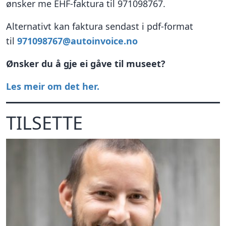
ønsker me EHF-faktura til 971098767.
Alternativt kan faktura sendast i pdf-format
til
971098767@autoinvoice.no
Ønsker du å gje ei gåve til museet?
Les meir om det her.
TILSETTE