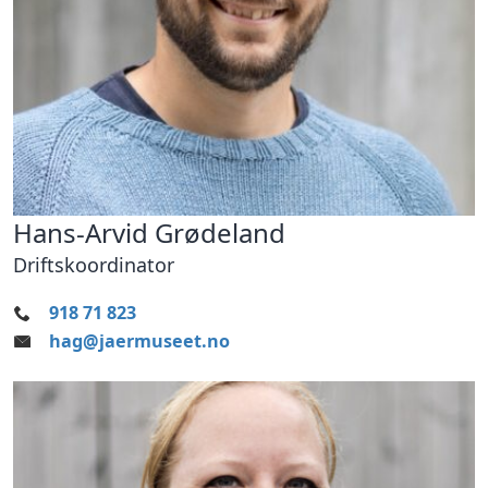
Hans-Arvid Grødeland
Driftskoordinator
918 71 823
hag@jaermuseet.no