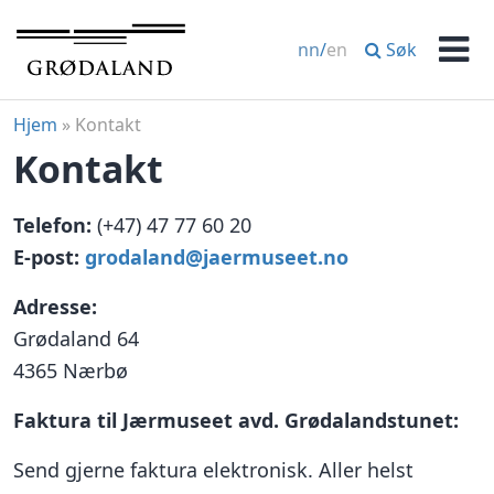
Hopp
til
Søk
nn
/
en
innhold
Men
Hjem
»
Kontakt
Kontakt
Telefon:
(+47) 47 77 60 20
E-post:
grodaland@jaermuseet.no
Adresse:
Grødaland 64
4365 Nærbø
Faktura til Jærmuseet avd. Grødalandstunet:
Send gjerne faktura elektronisk. Aller helst