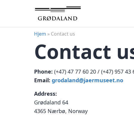
Skip
to
content
Hjem
»
Contact us
Contact u
Phone:
(+47) 47 77 60 20 / (+47) 957 43
Email:
grodaland@jaermuseet.no
Address:
Grødaland 64
4365 Nærbø, Norway