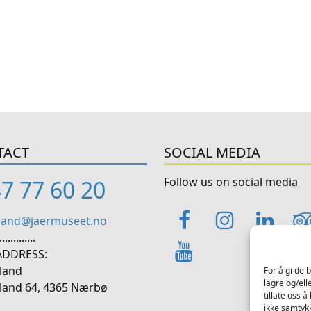
TACT
SOCIAL MEDIA
Follow us on social media
7 77 60 20
Facebook
Instag
Lin
land@jaermuseet.no
.............
YouTube
 ADDRESS:
land
For å gi de 
lagre og/ell
land 64, 4365 Nærbø
tillate oss 
ikke samtykk