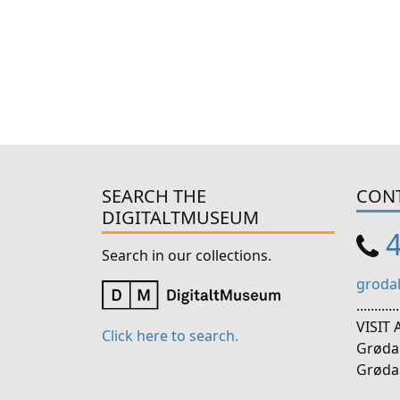
SEARCH THE
CON
DIGITALTMUSEUM
4
Search in our collections.
groda
............
VISIT
Click here to search.
Grøda
Grøda