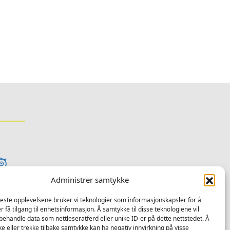
ram
kedIn
TripAdvisor
Administrer samtykke
beste opplevelsene bruker vi teknologier som informasjonskapsler for å
er få tilgang til enhetsinformasjon. Å samtykke til disse teknologiene vil
å behandle data som nettleseratferd eller unike ID-er på dette nettstedet. Å
e eller trekke tilbake samtykke kan ha negativ innvirkning på visse