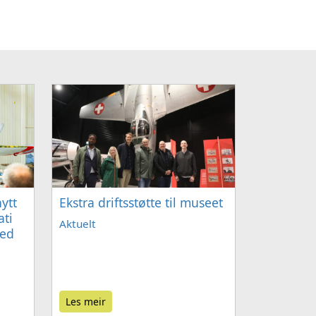
ytt
Ekstra driftsstøtte til museet
ati
Aktuelt
med
Les meir