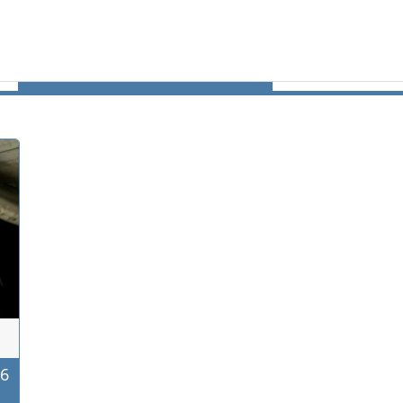
Prak
Kva skjer
6