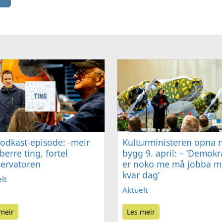
odkast-episode: -meir
Kulturministeren opna n
berre ting, fortel
bygg 9. april: – ‘Demokr
ervatoren
er noko me må jobba 
kvar dag’
lt
Aktuelt
meir
Les meir