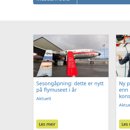
Sesongåpning: dette er nytt
Ny p
på flymuseet i år
enn 
kons
Aktuelt
Aktue
Les meir
Les 