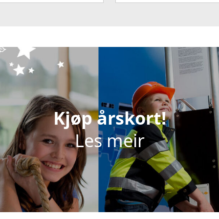
Kjøp årskort!
Les meir