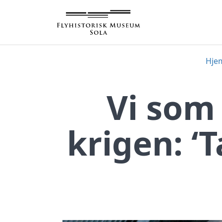
Hopp
til
innhold
Hje
Vi som
krigen: ‘T