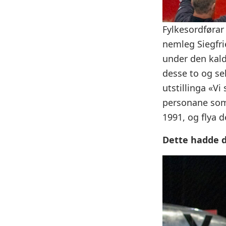
Fylkesordførar
nemleg Siegfri
under den kalde
desse to og se
utstillinga «V
personane som
1991, og flya d
Dette hadde d