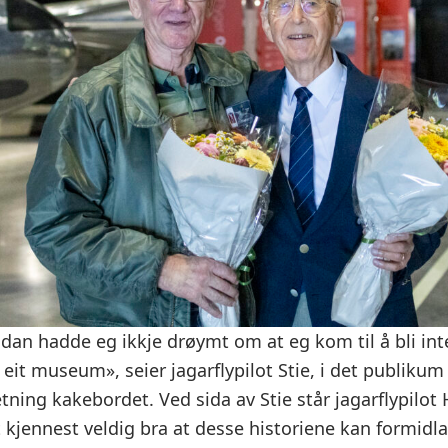
idan hadde eg ikkje drøymt om at eg kom til å bli int
i eit museum», seier jagarflypilot Stie, i det publiku
etning kakebordet. Ved sida av Stie står jagarflypilot
t kjennest veldig bra at desse historiene kan formidlas