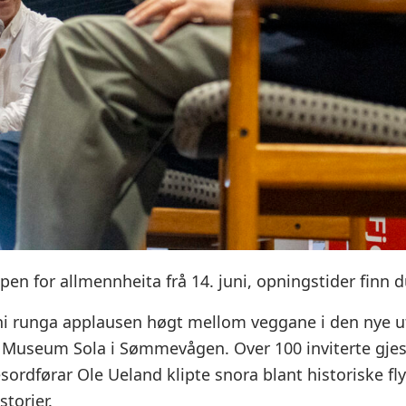
open for allmennheita frå 14. juni, opningstider finn 
ni runga applausen høgt mellom veggane i den nye ut
k Museum Sola i Sømmevågen. Over 100 inviterte gjest
sordførar Ole Ueland klipte snora blant historiske fl
storier.