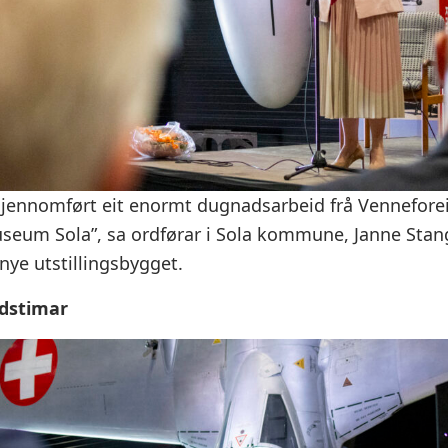
gjennomført eit enormt dugnadsarbeid frå Vennefore
useum Sola”, sa ordførar i Sola kommune, Janne Sta
 nye utstillingsbygget.
dstimar