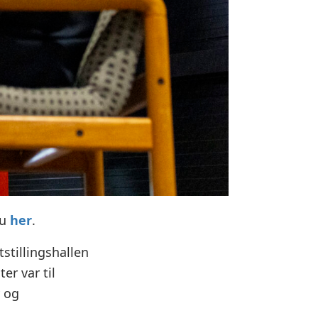
du
her
.
stillingshallen
er var til
y og