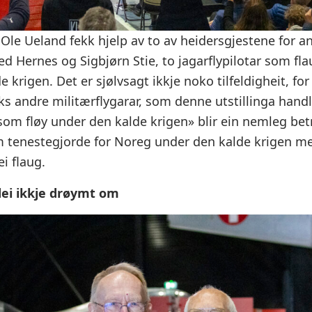
 Ole Ueland fekk hjelp av to av heidersgjestene for a
ed Hernes og Sigbjørn Stie, to jagarflypilotar som fl
 krigen. Det er sjølvsagt ikkje noko tilfeldigheit, for
ks andre militærflygarar, som denne utstillinga handl
i som fløy under den kalde krigen» blir ein nemleg be
 tenestegjorde for Noreg under den kalde krigen m
ei flaug.
ei ikkje drøymt om