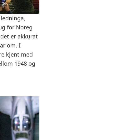
nledninga,
aug for Noreg
 det er akkurat
ar om. I
tre kjent med
ellom 1948 og