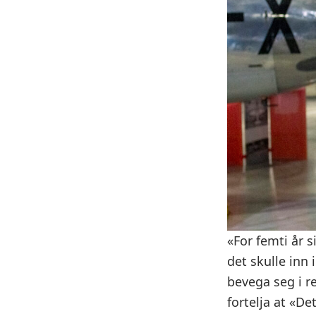
«For femti år s
det skulle inn 
bevega seg i r
fortelja at «De