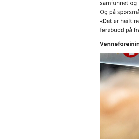
samfunnet og at 
Og på spørsmål 
«Det er heilt n
førebudd på fr
Venneforeinin