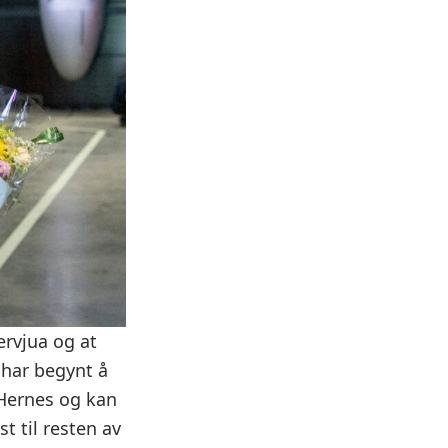
ervjua og at
m har begynt å
 Hernes og kan
t til resten av