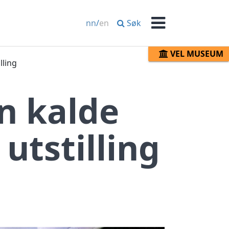
Søk
nn
/
en
Meny
VEL MUSEUM
lling
n kalde
 utstilling