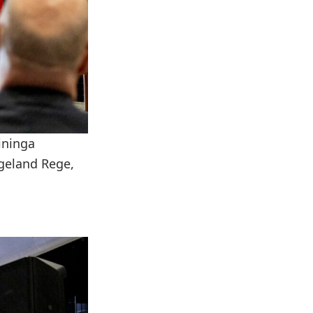
ininga
ngeland Rege,