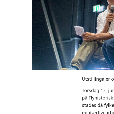
Utstillinga er 
Torsdag 13. ju
på Flyhistoris
stades då fylke
militærflygarhi