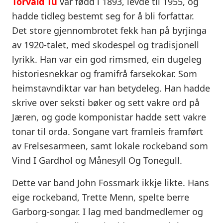
Torvald Tu
var fødd i 1893, levde til 1955, og
hadde tidleg bestemt seg for å bli forfattar.
Det store gjennombrotet fekk han på byrjinga
av 1920-talet, med skodespel og tradisjonell
lyrikk. Han var ein god rimsmed, ein dugeleg
historiesnekkar og framifrå farsekokar. Som
heimstavndiktar var han betydeleg. Han hadde
skrive over seksti bøker og sett vakre ord på
Jæren, og gode komponistar hadde sett vakre
tonar til orda. Songane vart framleis framført
av Frelsesarmeen, samt lokale rockeband som
Vind I Gardhol og Månesyll Og Tonegull.
Dette var band John Fossmark ikkje likte. Hans
eige rockeband, Trette Menn, spelte berre
Garborg-songar. I lag med bandmedlemer og