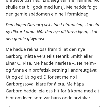
Me sette oss ned. Endeleg var me framme. No
skulle det bli godt med lunsj. Me hadde følgt
den gamle spådomen ein heil formiddag.
Den dagen Garborg veks inn i himmelen, skal ein
ny diktar koma. Når den nye diktaren kjem, skal
den gamle gløymast.
Me hadde rekna oss fram til at den nye
Garborg måtte vera Nils Henrik Smith eller
Einar O. Risa. Me hadde nærlese «I Helheim»
og funne ein profetisk setning i andreutgåva:
Ut og et! Ut og et! Difor sat me no i
Garborgstova, klare for å eta. Me håpa
Garborg hadde leia oss hit for å koma med eit
hint om kven som var hans onde arvtakar.