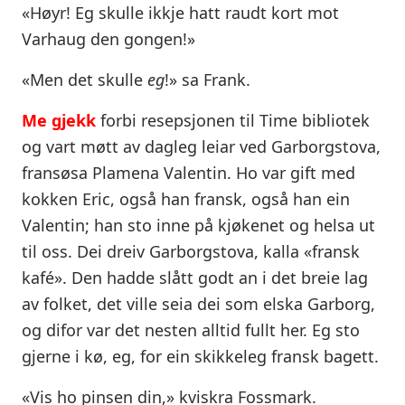
«Høyr! Eg skulle ikkje hatt raudt kort mot
Varhaug den gongen!»
«Men det skulle
eg
!» sa Frank.
Me gjekk
forbi resepsjonen til Time bibliotek
og vart møtt av dagleg leiar ved Garborgstova,
fransøsa Plamena Valentin. Ho var gift med
kokken Eric, også han fransk, også han ein
Valentin; han sto inne på kjøkenet og helsa ut
til oss. Dei dreiv Garborgstova, kalla «fransk
kafé». Den hadde slått godt an i det breie lag
av folket, det ville seia dei som elska Garborg,
og difor var det nesten alltid fullt her. Eg sto
gjerne i kø, eg, for ein skikkeleg fransk bagett.
«Vis ho pinsen din,» kviskra Fossmark.