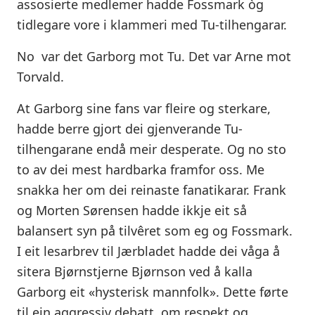
assosierte medlemer hadde Fossmark òg
tidlegare vore i klammeri med Tu-tilhengarar.
No var det Garborg mot Tu. Det var Arne mot
Torvald.
At Garborg sine fans var fleire og sterkare,
hadde berre gjort dei gjenverande Tu-
tilhengarane endå meir desperate. Og no sto
to av dei mest hardbarka framfor oss. Me
snakka her om dei reinaste fanatikarar. Frank
og Morten Sørensen hadde ikkje eit så
balansert syn på tilvêret som eg og Fossmark.
I eit lesarbrev til Jærbladet hadde dei våga å
sitera Bjørnstjerne Bjørnson ved å kalla
Garborg eit «hysterisk mannfolk». Dette førte
til ein aggressiv debatt, om respekt og