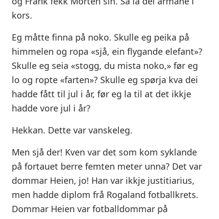
og Frank fekk Morten sin. Så la dei armane i
kors.
Eg måtte finna på noko. Skulle eg peika på
himmelen og ropa «sjå, ein flygande elefant»?
Skulle eg seia «stogg, du mista noko,» før eg
lo og ropte «farten»? Skulle eg spørja kva dei
hadde fått til jul i år, før eg la til at det ikkje
hadde vore jul i år?
Hekkan. Dette var vanskeleg.
Men sjå der! Kven var det som kom syklande
på fortauet berre femten meter unna? Det var
dommar Heien, jo! Han var ikkje justitiarius,
men hadde diplom frå Rogaland fotballkrets.
Dommar Heien var fotballdommar på