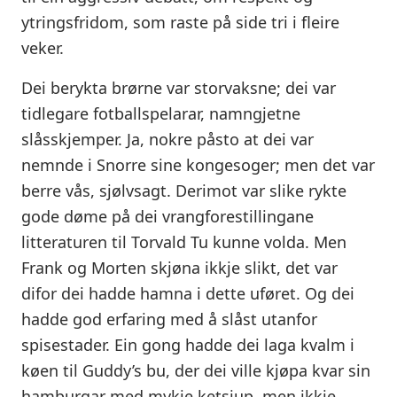
ytringsfridom, som raste på side tri i fleire
veker.
Dei berykta brørne var storvaksne; dei var
tidlegare fotballspelarar, namngjetne
slåsskjemper. Ja, nokre påsto at dei var
nemnde i Snorre sine kongesoger; men det var
berre vås, sjølvsagt. Derimot var slike rykte
gode døme på dei vrangforestillingane
litteraturen til Torvald Tu kunne volda. Men
Frank og Morten skjøna ikkje slikt, det var
difor dei hadde hamna i dette uføret. Og dei
hadde god erfaring med å slåst utanfor
spisestader. Ein gong hadde dei laga kvalm i
køen til Guddy’s bu, der dei ville kjøpa kvar sin
hamburgar med mykje ketsjup, men ikkje