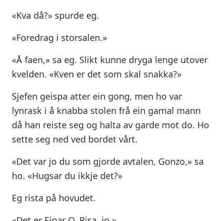
«Kva då?» spurde eg.
«Foredrag i storsalen.»
«Å faen,» sa eg. Slikt kunne dryga lenge utover
kvelden. «Kven er det som skal snakka?»
Sjefen geispa atter ein gong, men ho var
lynrask i å knabba stolen frå ein gamal mann
då han reiste seg og halta av garde mot do. Ho
sette seg ned ved bordet vårt.
«Det var jo du som gjorde avtalen, Gonzo,» sa
ho. «Hugsar du ikkje det?»
Eg rista på hovudet.
«Det er Einar O. Risa, jo.»