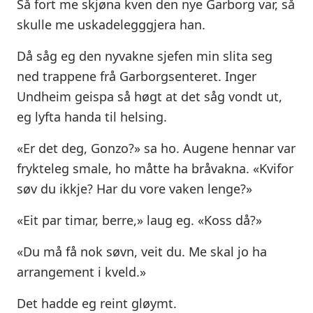
Så fort me skjøna kven den nye Garborg var, så
skulle me uskadelegggjera han.
Då såg eg den nyvakne sjefen min slita seg
ned trappene frå Garborgsenteret. Inger
Undheim geispa så høgt at det såg vondt ut,
eg lyfta handa til helsing.
«Er det deg, Gonzo?» sa ho. Augene hennar var
frykteleg smale, ho måtte ha bråvakna. «Kvifor
søv du ikkje? Har du vore vaken lenge?»
«Eit par timar, berre,» laug eg. «Koss då?»
«Du må få nok søvn, veit du. Me skal jo ha
arrangement i kveld.»
Det hadde eg reint gløymt.