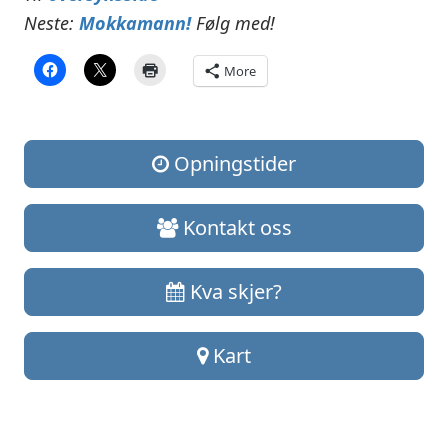
Neste:
Mokkamann!
Følg med!
More
Opningstider
Kontakt oss
Kva skjer?
Kart