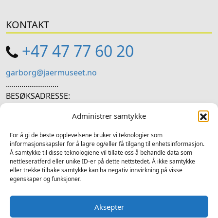
KONTAKT
+47 47 77 60 20
garborg@jaermuseet.no
...........................
BESØKSADRESSE:
Hetlandsgata 11, 4344 Bryne
Administrer samtykke
SOSIALE MEDIER
For å gi de beste opplevelsene bruker vi teknologier som
informasjonskapsler for å lagre og/eller få tilgang til enhetsinformasjon.
Å samtykke til disse teknologiene vil tillate oss å behandle data som
Følg oss på sosiale medium for nyheiter og tilbod
nettleseratferd eller unike ID-er på dette nettstedet. Å ikke samtykke
eller trekke tilbake samtykke kan ha negativ innvirkning på visse
Facebook
Instagram
LinkedIn
TripAdvisor
YouTube
egenskaper og funksjoner.
Aksepter