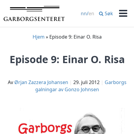
Hopp
til
Søk
nn
/
en
innhold
Men
Hjem
»
Episode 9: Einar O. Risa
Episode 9: Einar O. Risa
av
Ørjan Zazzera Johansen
29. juli 2012
Garborgs
galningar av Gonzo Johnsen