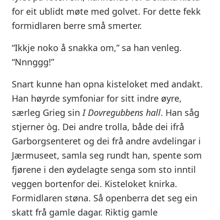
for eit ublidt møte med golvet. For dette fekk
formidlaren berre små smerter.
“Ikkje noko å snakka om,” sa han venleg.
“Nnnggg!”
Snart kunne han opna kisteloket med andakt.
Han høyrde symfoniar for sitt indre øyre,
særleg Grieg sin
I Dovregubbens hall
. Han såg
stjerner òg. Dei andre trolla, både dei ifrå
Garborgsenteret og dei frå andre avdelingar i
Jærmuseet, samla seg rundt han, spente som
fjørene i den øydelagte senga som sto inntil
veggen bortenfor dei. Kisteloket knirka.
Formidlaren støna. Så openberra det seg ein
skatt frå gamle dagar. Riktig gamle