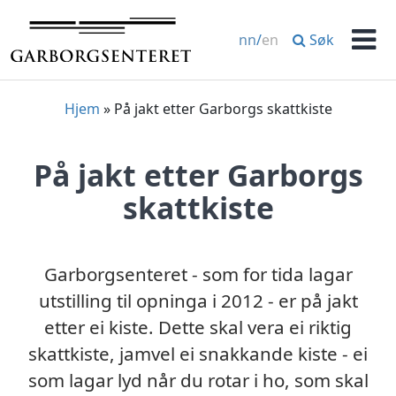
Hopp
til
Søk
nn
/
en
innhold
Men
Hjem
»
På jakt etter Garborgs skattkiste
På jakt etter Garborgs
skattkiste
Garborgsenteret - som for tida lagar
utstilling til opninga i 2012 - er på jakt
etter ei kiste. Dette skal vera ei riktig
skattkiste, jamvel ei snakkande kiste - ei
som lagar lyd når du rotar i ho, som skal