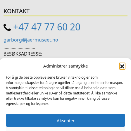
KONTAKT
+47 47 77 60 20
garborg@jaermuseet.no
...........................
BESØKSADRESSE:
Hetlandsgata 11, 4344 Bryne
Administrer samtykke
SOSIALE MEDIER
For å gi de beste opplevelsene bruker vi teknologier som
informasjonskapsler for å lagre og/eller få tilgang til enhetsinformasjon.
Å samtykke til disse teknologiene vil tillate oss å behandle data som
Følg oss på sosiale medium for nyheiter og tilbod
nettleseratferd eller unike ID-er på dette nettstedet. Å ikke samtykke
eller trekke tilbake samtykke kan ha negativ innvirkning på visse
Facebook
Instagram
LinkedIn
TripAdvisor
YouTube
egenskaper og funksjoner.
Aksepter