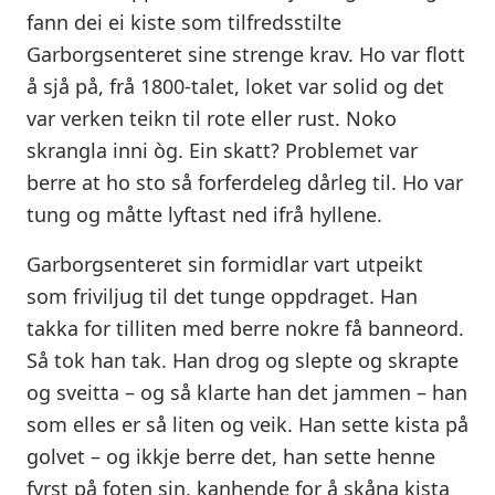
fann dei ei kiste som tilfredsstilte
Garborgsenteret sine strenge krav. Ho var flott
å sjå på, frå 1800-talet, loket var solid og det
var verken teikn til rote eller rust. Noko
skrangla inni òg. Ein skatt? Problemet var
berre at ho sto så forferdeleg dårleg til. Ho var
tung og måtte lyftast ned ifrå hyllene.
Garborgsenteret sin formidlar vart utpeikt
som friviljug til det tunge oppdraget. Han
takka for tilliten med berre nokre få banneord.
Så tok han tak. Han drog og slepte og skrapte
og sveitta – og så klarte han det jammen – han
som elles er så liten og veik. Han sette kista på
golvet – og ikkje berre det, han sette henne
fyrst på foten sin, kanhende for å skåna kista