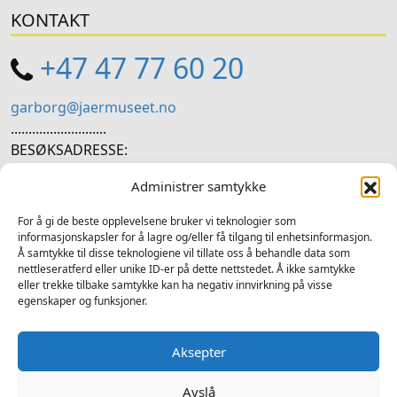
KONTAKT
+47 47 77 60 20
garborg@jaermuseet.no
...........................
BESØKSADRESSE:
Hetlandsgata 11, 4344 Bryne
Administrer samtykke
SOSIALE MEDIER
For å gi de beste opplevelsene bruker vi teknologier som
informasjonskapsler for å lagre og/eller få tilgang til enhetsinformasjon.
Å samtykke til disse teknologiene vil tillate oss å behandle data som
Følg oss på sosiale medium for nyheiter og tilbod
nettleseratferd eller unike ID-er på dette nettstedet. Å ikke samtykke
eller trekke tilbake samtykke kan ha negativ innvirkning på visse
Facebook
Instagram
LinkedIn
TripAdvisor
YouTube
egenskaper og funksjoner.
Aksepter
Avslå