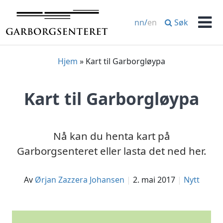
Hopp
til
Søk
nn
/
en
innhold
Men
Hjem
»
Kart til Garborgløypa
Kart til Garborgløypa
Nå kan du henta kart på
Garborgsenteret eller lasta det ned her.
av
Ørjan Zazzera Johansen
2. mai 2017
Nytt