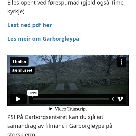
Elles opent ved førespurnad (gjeld også Time
kyrkje).
Last ned pdf her
Les meir om Garborgløypa
PS! På Garborgsenteret kan du sjå eit
samandrag av filmane i Garborgløypa på
storskjerm.