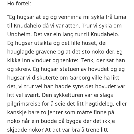
Ho fortel:
“Eg hugsar at eg og venninna mi sykla frå Lima
til Knudaheio då vi var atten. Trur vi sykla om
Undheim. Det var ein lang tur til Knudaheio.
Eg hugsar utsikta og det lille huset, dei
hauglagde gravene og at det sto noko der. Eg
kikka inn vinduet og tenkte: Tenk, der sat han
og skreiv. Eg hugsar statuen av hovudet og eg
hugsar vi diskuterte om Garborg ville ha likt
det, vi trur vel han hadde syns det hovudet var
litt vel svært. Den sykkelturen var ei slags
pilgrimsreise for å seie det litt høgtideleg, eller
kanskje bare to jenter som måtte finne på
noko når ein budde på bygda der det ikkje
skjedde noko? At det var bra å trene litt