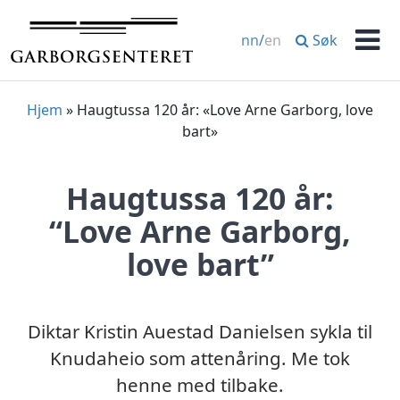
Hopp
til
Søk
nn
/
en
innhold
Men
Hjem
»
Haugtussa 120 år: «Love Arne Garborg, love
bart»
Haugtussa 120 år:
“Love Arne Garborg,
love bart”
Diktar Kristin Auestad Danielsen sykla til
Knudaheio som attenåring. Me tok
henne med tilbake.