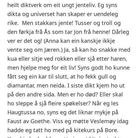
heilt diktverk om eit ungt jenteliv. Eg syns
dikta og universet han skaper er uendeleg
rike. Men stakkars jente! Tusser og troll og
den førkja frå Ås som tar Jon frå henne! Dårleg
ver er det og! (Anna kan ein kanskje ikkje
vente seg om Jæren.) Ja, så kan ho snakke med
kua eller sitje ved rokken eller sjå etter haren,
men hjelpe meg for eit liv! Syns godt ho kunne
fått seg ein kar til slutt, at ho fekk gull og
diamantar, men neida. I siste dikt kjem ho ut
på den andre sida. Men er ho død? Eller skal
ho sleppe å sjå fleire spøkelser? Når eg les
Haugtussa no, syns eg det liknar mykje på
Faust av Goethe. Viss eg møtte Veslemøy idag
hadde eg tatt ho med på kitekurs på Bore.