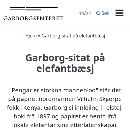
Hopp
til
Søk
nn
/
en
innhold
Men
Hjem
»
Garborg-sitat på elefantbæsj
Garborg-sitat på
elefantbæsj
"Pengar er storkna manneblod" står det
på papiret nordmannen Vilhelm Skjærpe
fekk i Kenya. Garborg si innleiing i Tolstoj-
boki frå 1897 og papiret er henta ifrå
lokale elefantar sine etterlatenskapar.