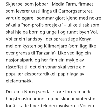
Skjærpe, som jobbar i Media Farm, firmaet
som leverer utstillinga til Garborgsenteret,
vart tidlegare i sommar gjort kjend med nokre
såkalla “non-profit-prosjekt” – ulike tiltak som
skal hjelpa born og unge i og rundt byen Voi.
Voi er ein landsby i det søraustlege Kenya,
mellom kysten og Kilimanjaro (som ligg like
over grensa til Tanzania). Like ved ligg ein
nasjonalpark, og her finn ein mykje av
råstoffet til det ein vonar skal verte ein
populær eksportartikkel: papir laga av
elefantmøkk.
Der ein i Noreg sendar store forureinande
hogstmaskinar inn i djupe skogar vinterstid
for å skaffe fiber, tek dei involverte i Voi ein