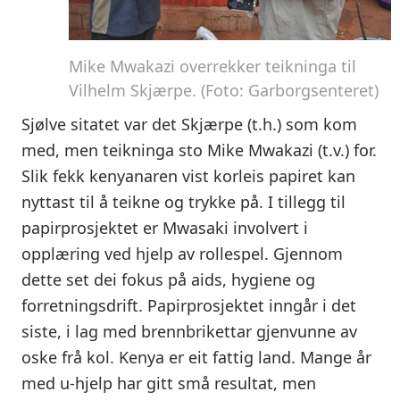
Mike Mwakazi overrekker teikninga til
Vilhelm Skjærpe. (Foto: Garborgsenteret)
Sjølve sitatet var det Skjærpe (t.h.) som kom
med, men teikninga sto Mike Mwakazi (t.v.) for.
Slik fekk kenyanaren vist korleis papiret kan
nyttast til å teikne og trykke på. I tillegg til
papirprosjektet er Mwasaki involvert i
opplæring ved hjelp av rollespel. Gjennom
dette set dei fokus på aids, hygiene og
forretningsdrift. Papirprosjektet inngår i det
siste, i lag med brennbrikettar gjenvunne av
oske frå kol. Kenya er eit fattig land. Mange år
med u-hjelp har gitt små resultat, men