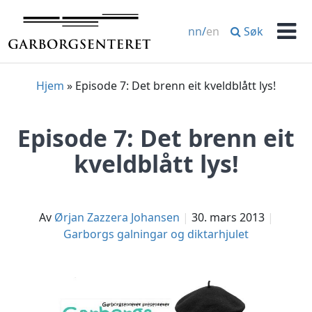
Hopp
til
Søk
nn
/
en
innhold
Men
Hjem
»
Episode 7: Det brenn eit kveldblått lys!
Episode 7: Det brenn eit
kveldblått lys!
av
Ørjan Zazzera Johansen
30. mars 2013
Garborgs galningar og diktarhjulet