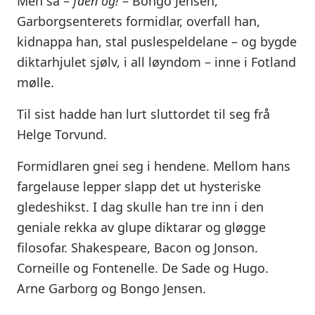
Men så –
faen òg!
– Bongo Jensen,
Garborgsenterets formidlar, overfall han,
kidnappa han, stal puslespeldelane – og bygde
diktarhjulet sjølv, i all løyndom – inne i Fotland
mølle.
Til sist hadde han lurt sluttordet til seg frå
Helge Torvund.
Formidlaren gnei seg i hendene. Mellom hans
fargelause lepper slapp det ut hysteriske
gledeshikst. I dag skulle han tre inn i den
geniale rekka av glupe diktarar og gløgge
filosofar. Shakespeare, Bacon og Jonson.
Corneille og Fontenelle. De Sade og Hugo.
Arne Garborg og Bongo Jensen.