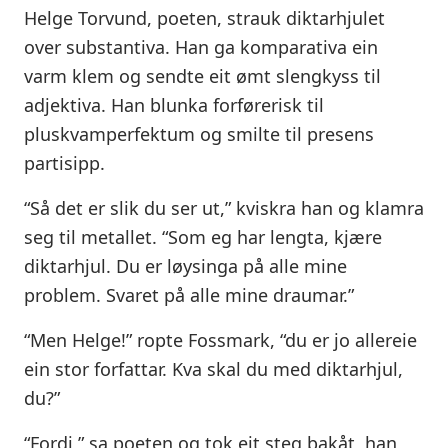
Helge Torvund, poeten, strauk diktarhjulet
over substantiva. Han ga komparativa ein
varm klem og sendte eit ømt slengkyss til
adjektiva. Han blunka forførerisk til
pluskvamperfektum og smilte til presens
partisipp.
“Så det er slik du ser ut,” kviskra han og klamra
seg til metallet. “Som eg har lengta, kjære
diktarhjul. Du er løysinga på alle mine
problem. Svaret på alle mine draumar.”
“Men Helge!” ropte Fossmark, “du er jo allereie
ein stor forfattar. Kva skal du med diktarhjul,
du?”
“Fordi,” sa poeten og tok eit steg bakåt, han