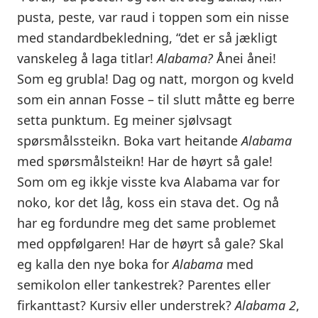
pusta, peste, var raud i toppen som ein nisse
med standardbekledning, “det er så jækligt
vanskeleg å laga titlar!
Alabama?
Ånei ånei!
Som eg grubla! Dag og natt, morgon og kveld
som ein annan Fosse – til slutt måtte eg berre
setta punktum. Eg meiner sjølvsagt
spørsmålssteikn. Boka vart heitande
Alabama
med spørsmålsteikn! Har de høyrt så gale!
Som om eg ikkje visste kva Alabama var for
noko, kor det låg, koss ein stava det. Og nå
har eg fordundre meg det same problemet
med oppfølgaren! Har de høyrt så gale? Skal
eg kalla den nye boka for
Alabama
med
semikolon eller tankestrek? Parentes eller
firkanttast? Kursiv eller understrek?
Alabama 2
,