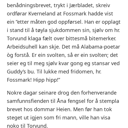
benådningsbrevet, trykt i Jærbladet, skreiv
ordførar Kverneland at Fossmark hadde vist
ein “etter måten god oppførsel. Han er opplagt
i stand til å tøyla sjukdommen sin, sjølv om hr.
Torvund klaga fælt over bittesmå bitemerker.
Arbeidsuhell kan skje. Det må Alabama-poetar
òg forstå. Er ein svolten, så er ein svolten; det
seier eg til meg sjølv kvar gong eg stansar ved
Guddy’s bu. Til lukke med fridomen, hr.
Fossmark! Hipp hipp!”
Nokre dagar seinare drog den forhenverande
samfunnsfienden til Åna fengsel for å stempla
brevet hos dommar Heien. Men før han tok
steget ut igjen som fri mann, ville han visa
noko til Torvund.