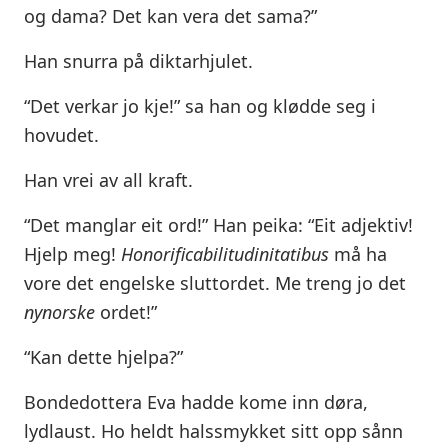
og dama? Det kan vera det sama?”
Han snurra på diktarhjulet.
“Det verkar jo kje!” sa han og klødde seg i
hovudet.
Han vrei av all kraft.
“Det manglar eit ord!” Han peika: “Eit adjektiv!
Hjelp meg!
Honorificabilitudinitatibus
må ha
vore det engelske sluttordet. Me treng jo det
nynorske
ordet!”
“Kan dette hjelpa?”
Bondedottera Eva hadde kome inn døra,
lydlaust. Ho heldt halssmykket sitt opp sånn