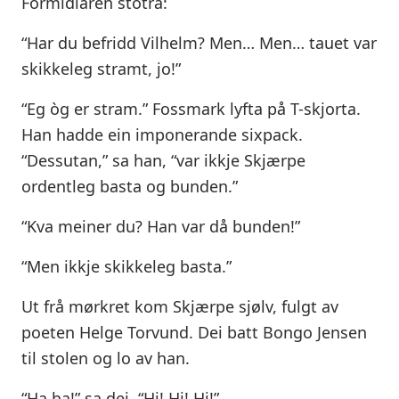
Formidlaren stotra:
“Har du befridd Vilhelm? Men… Men… tauet var
skikkeleg stramt, jo!”
“Eg òg er stram.” Fossmark lyfta på T-skjorta.
Han hadde ein imponerande sixpack.
“Dessutan,” sa han, “var ikkje Skjærpe
ordentleg basta og bunden.”
“Kva meiner du? Han var då bunden!”
“Men ikkje skikkeleg basta.”
Ut frå mørkret kom Skjærpe sjølv, fulgt av
poeten Helge Torvund. Dei batt Bongo Jensen
til stolen og lo av han.
“Ha ha!” sa dei. “Hi! Hi! Hi!”