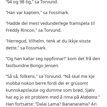
“94 og 98 òg,” sa Torvund.
“Han var kaptein,” sa Fossmark.
“Hadde dei mest vedunderlege framspela til
Freddy Rincon,” sa Torvund.
“Herregud, Vilhelm, tenk at du ikkje visste
dette,” sa Fossmark.
“Og han kallar seg oppfinnar!” kom det frå den
fastbundne Bongo Jensen.
“Så så, folkens,” sa Torvund. “Nå skal me kje
mobba nokon berre fordi dei er grusomt
kunnskapslause og dumme som brød. Sjølv
har eg jo eit problem med å rima på
Alabama
.”
Han fortsatte: “Dalai Lama? Bananarama? Ari