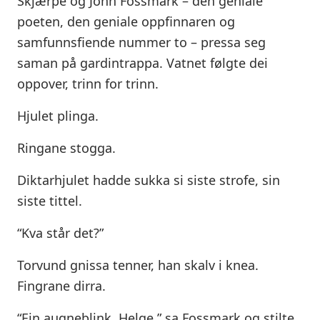
Skjærpe og John Fossmark – den geniale
poeten, den geniale oppfinnaren og
samfunnsfiende nummer to – pressa seg
saman på gardintrappa. Vatnet følgte dei
oppover, trinn for trinn.
Hjulet plinga.
Ringane stogga.
Diktarhjulet hadde sukka si siste strofe, sin
siste tittel.
“Kva står det?”
Torvund gnissa tenner, han skalv i knea.
Fingrane dirra.
“Ein augneblink, Helge,” sa Fossmark og stilte