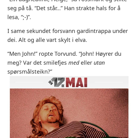
seg på tå. “Det står…” Han strakte hals for å
lesa, “;-)”.
I same sekundet forsvann gardintrappa under
dei. Alt og alle vart skylt i elva.
“Men John!” ropte Torvund. “John! Høyrer du
meg? Var det smilefjes
med
eller
utan
spørsmålsteikn?”