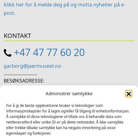
Klikk her for å melde deg på og motta nyheiter på e-
post.
KONTAKT
+47 47 77 60 20
garborg@jaermuseet.no
...........................
BESØKSADRESSE:
Hetlandsgata 11, 4344 Bryne
Administrer samtykke
SOSIALE MEDIER
For å gi de beste opplevelsene bruker vi teknologier som
informasjonskapsler for å lagre og/eller få tilgang til enhetsinformasjon.
Å samtykke til disse teknologiene vil tillate oss å behandle data som
Følg oss på sosiale medium for nyheiter og tilbod
nettleseratferd eller unike ID-er på dette nettstedet. Å ikke samtykke
eller trekke tilbake samtykke kan ha negativ innvirkning på visse
Facebook
Instagram
LinkedIn
TripAdvisor
YouTube
egenskaper og funksjoner.