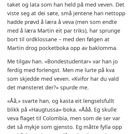
taket og lata som han held på med veven. Det
viste seg at dei søte, små jentene han nettopp
hadde prøvd å læra å veva (men som endte
med å læra Martin eit par triks), har sprunge
bort til ordklossane – med den følgen at
Martin drog pocketboka opp av baklomma.
Me tilgav han. «Bondestudentar» var han jo
ferdig med forlengst. Men me lurte på kva
som skjedde med veven. «Kvifor har du vald
det mønsteret der?» spurde me.
«Åå,» svarte han, og kasta eit lengselsfullt
blikk på «Haugtussa»-boka. «Ååå. Eg skulle
veva flaget til Colombia, men som de ser var
det så mykje som gjensto. Eg måtte fylla opp