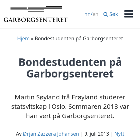
Hopp
til
Søk
nn
/
en
innhold
Men
Hjem
»
Bondestudenten på Garborgsenteret
Bondestudenten på
Garborgsenteret
Martin Søyland frå Frøyland studerer
statsvitskap i Oslo. Sommaren 2013 var
han vert på Garborgsenteret.
av
Ørjan Zazzera Johansen
9. juli 2013
Nytt