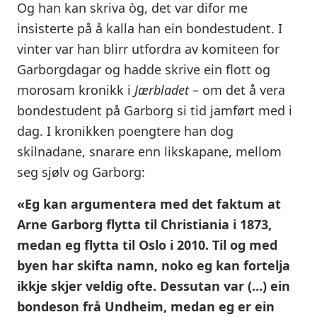
Og han kan skriva òg, det var difor me
insisterte på å kalla han ein bondestudent. I
vinter var han blirr utfordra av komiteen for
Garborgdagar og hadde skrive ein flott og
morosam kronikk i
Jærbladet
– om det å vera
bondestudent på Garborg si tid jamført med i
dag. I kronikken poengtere han dog
skilnadane, snarare enn likskapane, mellom
seg sjølv og Garborg:
«Eg kan argumentera med det faktum at
Arne Garborg flytta til Christiania i 1873,
medan eg flytta til Oslo i 2010. Til og med
byen har skifta namn, noko eg kan fortelja
ikkje skjer veldig ofte. Dessutan var (…) ein
bondeson frå Undheim, medan eg er ein