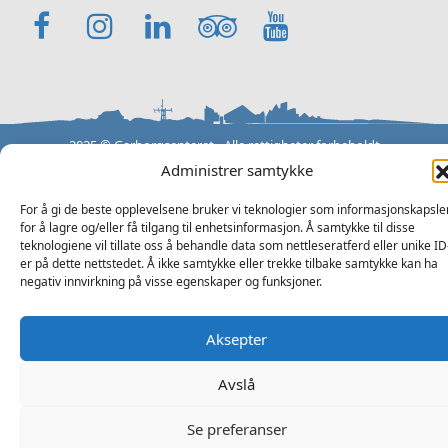
Facebook
Instagram
LinkedIn
TripAdvisor
YouTube
2025 © Garborgsenteret - Alle rettigheter forbeholdt
Ansvarleg redaktør Atle Fiskå - Design og utvikling av
Hjelseth
Administrer samtykke
Computers
-
Personvern
Forside
Tilgjengelighetserklæring (åpnes i ny fane)
For å gi de beste opplevelsene bruker vi teknologier som informasjonskapsle
for å lagre og/eller få tilgang til enhetsinformasjon. Å samtykke til disse
teknologiene vil tillate oss å behandle data som nettleseratferd eller unike ID
er på dette nettstedet. Å ikke samtykke eller trekke tilbake samtykke kan ha
negativ innvirkning på visse egenskaper og funksjoner.
Aksepter
Avslå
Se preferanser