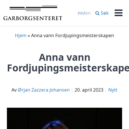
Hopp
til
Søk
nn
/
en
innhold
Men
Hjem
»
Anna vann Fordjupingsmeisterskapen
Anna vann
Fordjupingsmeisterskap
av
Ørjan Zazzera Johansen
20. april 2023
Nytt