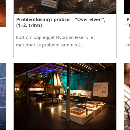
Problemløsing i praksis – “Over elven”,
P
(1.-2. trinn)
“
Kort om opplegget Hvordan løser vi et
K
matematisk problem sammen?…
m