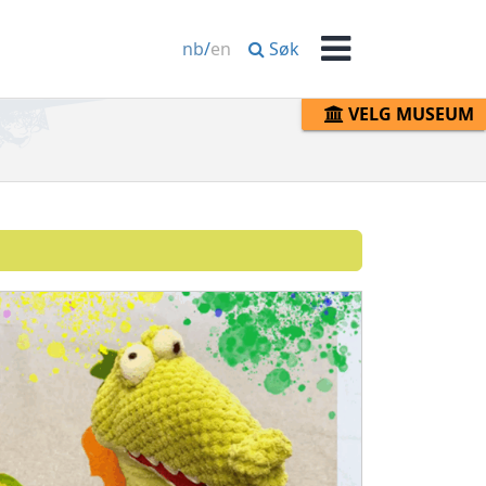
Søk
nb
/
en
Meny
VELG MUSEUM