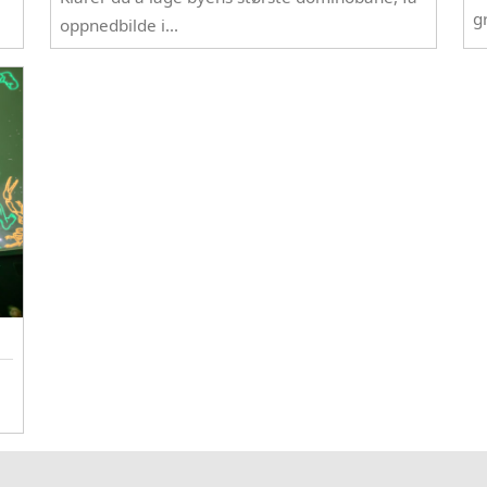
g
oppnedbilde i…