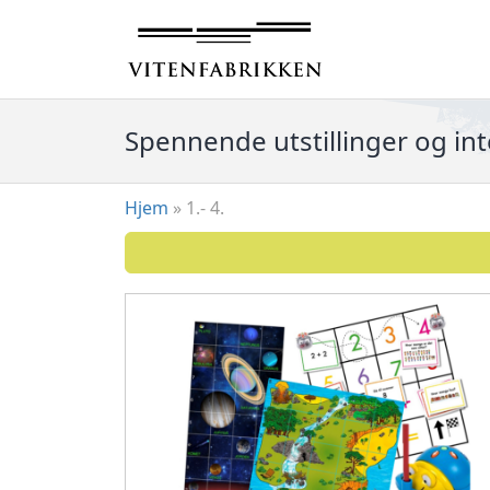
Hopp
til
innhold
Spennende utstillinger og inte
Hjem
»
1.- 4.