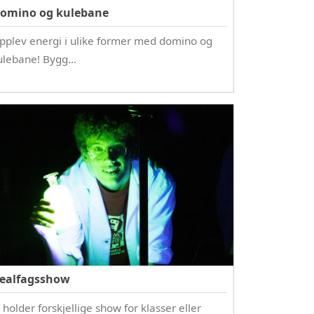
omino og kulebane
pplev energi i ulike former med domino og
ulebane! Bygg…
ealfagsshow
 holder forskjellige show for klasser eller