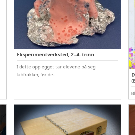
Eksperimentverksted, 2.-4. trinn
I dette opplegget tar elevene på seg
D
labfrakker, før de…
(
B