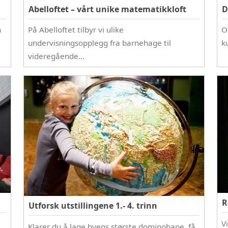
Abelloftet – vårt unike matematikkloft
D
n
På Abelloftet tilbyr vi ulike
O
undervisningsopplegg fra barnehage til
k
videregående…
R
Utforsk utstillingene 1.- 4. trinn
Vi
Klarer du å lage byens største dominobane, få