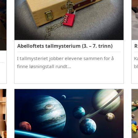
Abelloftets tallmysterium (3. – 7. trinn)
R
I tallmysteriet jobber elevene sammen for å
K
finne løsningstall rundt…
b