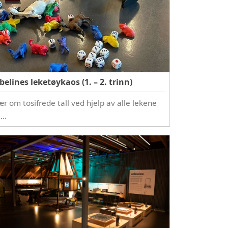
belines leketøykaos (1. – 2. trinn)
ær om tosifrede tall ved hjelp av alle lekene
l…