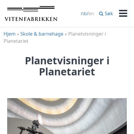
Hopp
til
Søk
nb
/
en
innhold
Men
Hjem
»
Skole & barnehage
»
Planetvisninger i
Planetariet
Planetvisninger i
Planetariet