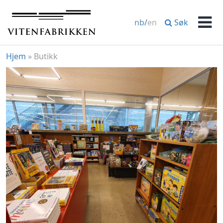
Hopp
til
Søk
nb
/
en
innhold
Men
Hjem
»
Butikk