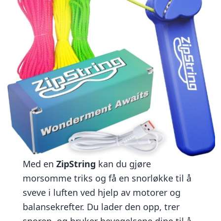
Med en
ZipString
kan du gjøre
morsomme triks og få en snorløkke til å
sveve i luften ved hjelp av motorer og
balansekrefter. Du lader den opp, trer
snoren, og bruker bevegelsene dine til å