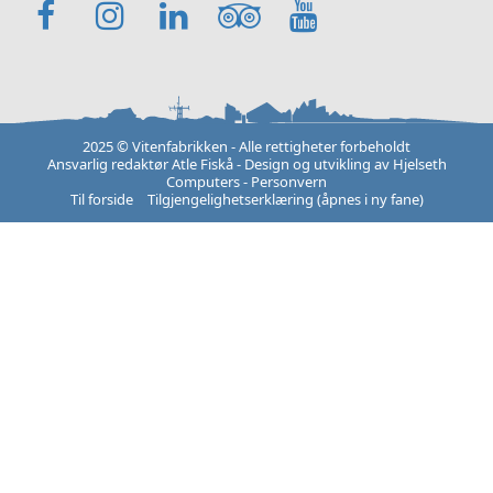
Facebook
Instagram
LinkedIn
TripAdvisor
YouTube
2025 © Vitenfabrikken - Alle rettigheter forbeholdt
Ansvarlig redaktør Atle Fiskå - Design og utvikling av
Hjelseth
Computers
-
Personvern
Til forside
Tilgjengelighetserklæring (åpnes i ny fane)