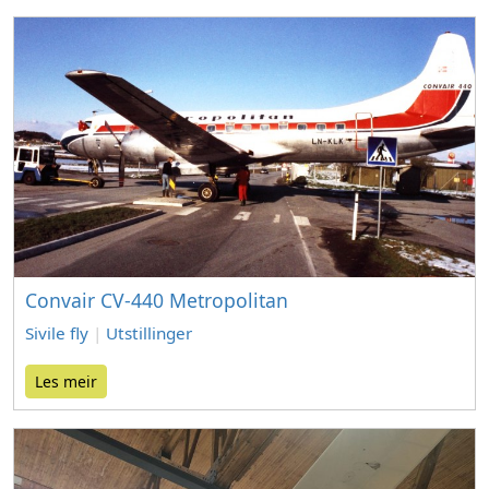
Convair CV-440 Metropolitan
Sivile fly
|
Utstillinger
Les meir