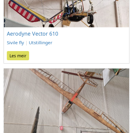
Aerodyne Vector 610
Sivile fly
|
Utstillinger
Les meir