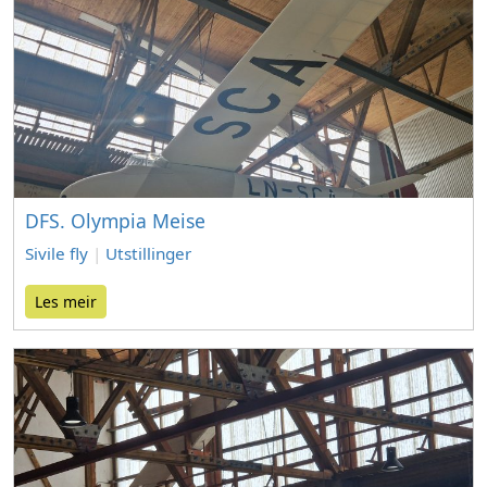
DFS. Olympia Meise
Sivile fly
|
Utstillinger
Les meir