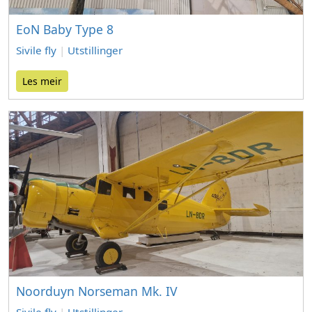
EoN Baby Type 8
Sivile fly
|
Utstillinger
Les meir
Noorduyn Norseman Mk. IV