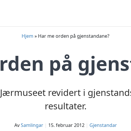
Hjem
»
Har me orden på gjenstandane?
rden på gjen
r Jærmuseet revidert i gjenstan
resultater.
av
Samlingar
15. februar 2012
Gjenstandar