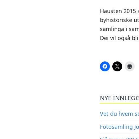
Hausten 2015 s
byhistoriske ut
samlinga i sa
Dei vil også b
NYE INNLEG
Vet du hvem so
Fotosamling J