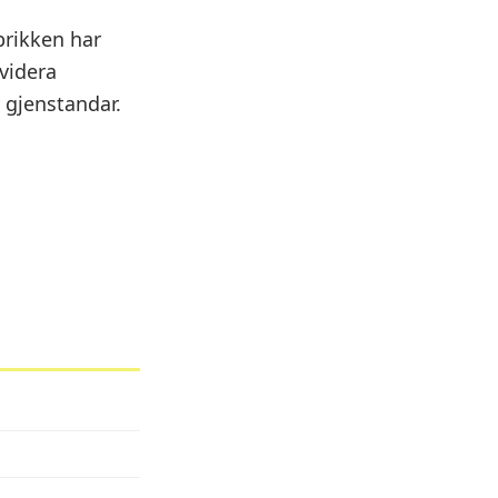
brikken har
evidera
gjenstandar.