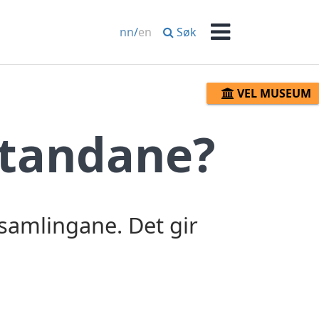
Søk
nn
/
en
Meny
VEL MUSEUM
standane?
dsamlingane. Det gir