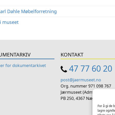
arl Dahle Møbelforretning
i museet
UMENTARKIV
KONTAKT
her for dokumentarkivet
47 77 60 20
post@jaermuseet.no
Org. nummer 971 098 767
Jærmuseet (Administrasjon)
PB 250, 4367 Nærbø
For å gi de 
lagre og/ell