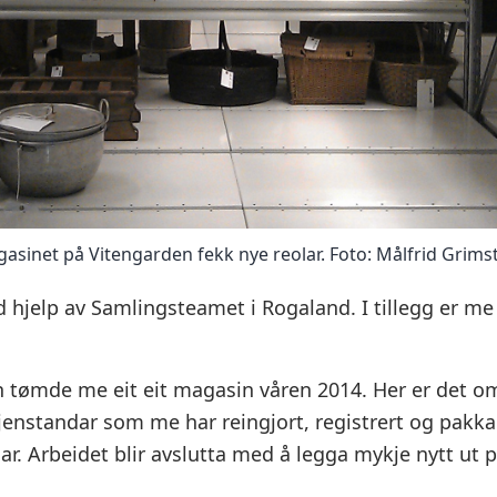
gasinet på Vitengarden fekk nye reolar. Foto: Målfrid Grims
d hjelp av Samlingsteamet i Rogaland. I tillegg er me
 tømde me eit eit magasin våren 2014. Her er det 
gjenstandar som me har reingjort, registrert og pakka.
lar. Arbeidet blir avslutta med å legga mykje nytt ut p