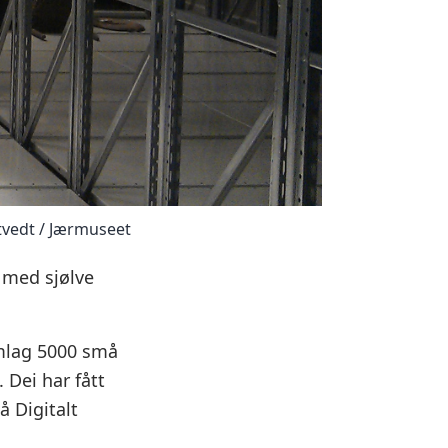
tvedt / Jærmuseet
 med sjølve
omlag 5000 små
 Dei har fått
å Digitalt