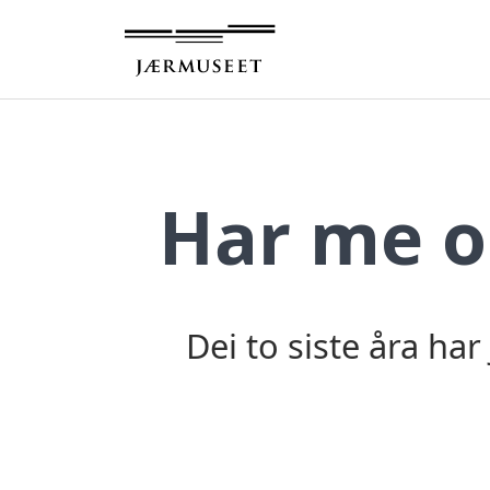
Hopp
til
innhold
Har me o
Dei to siste åra ha