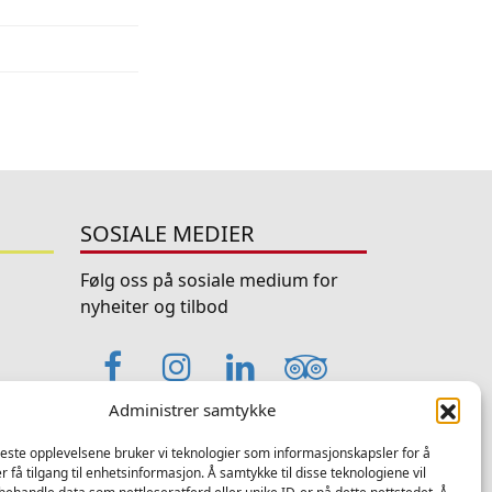
SOSIALE MEDIER
Følg oss på sosiale medium for
nyheiter og tilbod
Facebook
Instagram
LinkedIn
TripAdviso
YouTube
Administrer samtykke
beste opplevelsene bruker vi teknologier som informasjonskapsler for å
er få tilgang til enhetsinformasjon. Å samtykke til disse teknologiene vil