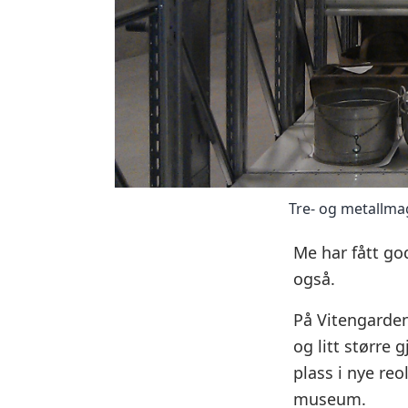
Tre- og metallma
Me har fått go
også.
På Vitengarden
og litt større 
plass i nye reo
museum.