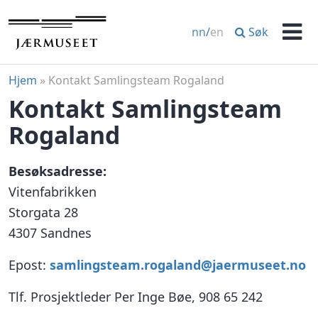
Hopp
til
Søk
nn
/
en
innhold
Men
Hjem
»
Kontakt Samlingsteam Rogaland
Kontakt Samlingsteam
Rogaland
Besøksadresse:
Vitenfabrikken
Storgata 28
4307 Sandnes
Epost:
samlingsteam.rogaland@jaermuseet.no
Tlf. Prosjektleder Per Inge Bøe, 908 65 242