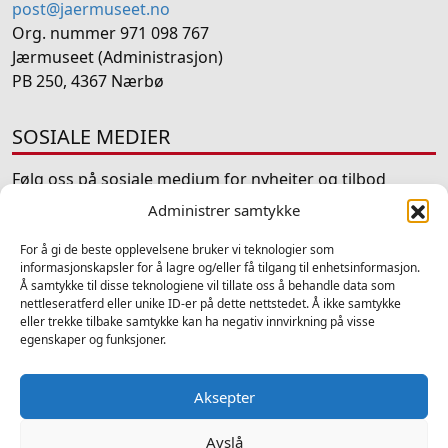
post@jaermuseet.no
Org. nummer 971 098 767
Jærmuseet (Administrasjon)
PB 250, 4367 Nærbø
SOSIALE MEDIER
Følg oss på sosiale medium for nyheiter og tilbod
Administrer samtykke
Facebook
Instagram
LinkedIn
TripAdvisor
YouTube
For å gi de beste opplevelsene bruker vi teknologier som
informasjonskapsler for å lagre og/eller få tilgang til enhetsinformasjon.
Å samtykke til disse teknologiene vil tillate oss å behandle data som
nettleseratferd eller unike ID-er på dette nettstedet. Å ikke samtykke
eller trekke tilbake samtykke kan ha negativ innvirkning på visse
egenskaper og funksjoner.
2025 © Samlingar - Alle rettigheter forbeholdt
Ansvarleg redaktør Atle Fiskå - Design og utvikling av
Hjelseth
Computers
-
Personvern
Aksepter
Om Samlingar
Velg kategori
Bygningar
Forsking
Fotosamlingar
Gjenstandar
Avslå