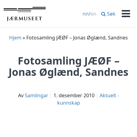
Hopp
til
Søk
nn
/
en
innhold
Men
Hjem
»
Fotosamling JÆØF – Jonas Øglænd, Sandnes
Fotosamling JÆØF –
Jonas Øglænd, Sandnes
av
Samlingar
1. desember 2010
Aktuelt -
kunnskap