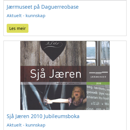
Jærmuseet på Daguerreobase
Aktuelt - kunnskap
Les meir
Sjå Jæren 2010 Jubileumsboka
Aktuelt - kunnskap