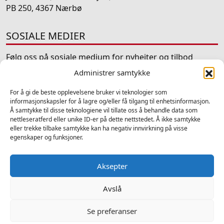
PB 250, 4367 Nærbø
SOSIALE MEDIER
Følg oss på sosiale medium for nyheiter og tilbod
Administrer samtykke
Facebook
Instagram
LinkedIn
TripAdvisor
YouTube
For å gi de beste opplevelsene bruker vi teknologier som
informasjonskapsler for å lagre og/eller få tilgang til enhetsinformasjon.
Å samtykke til disse teknologiene vil tillate oss å behandle data som
nettleseratferd eller unike ID-er på dette nettstedet. Å ikke samtykke
eller trekke tilbake samtykke kan ha negativ innvirkning på visse
egenskaper og funksjoner.
2025 © Samlingar - Alle rettigheter forbeholdt
Ansvarleg redaktør Atle Fiskå - Design og utvikling av
Hjelseth
Computers
-
Personvern
Aksepter
Om Samlingar
Velg kategori
Bygningar
Forsking
Fotosamlingar
Gjenstandar
Avslå
Lyd og levande bilete
Nettutstillingar
Privatarkiv
Publikasjonar
Kontakt samlingar
Samlingsteam Rogaland
Se preferanser
Om Samlingsteam Rogaland
Arbeidsplan
Timekonto