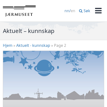
Hopp
til
Søk
nn
/
en
innhold
Men
Aktuelt – kunnskap
Hjem
»
Aktuelt - kunnskap
»
Page 2