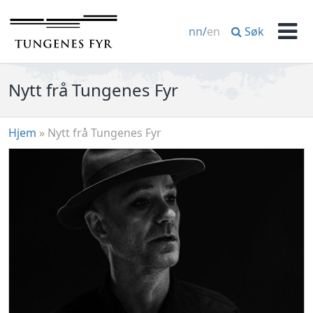
Hopp
til
Søk
nn
/
en
innhold
Men
Nytt frå Tungenes Fyr
Hjem
»
Nytt frå Tungenes Fyr