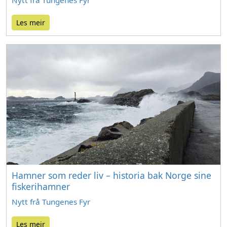
Nytt frå Tungenes Fyr
Les meir
Hamner som reder liv – historia bak Norge sine
fiskerihamner
Nytt frå Tungenes Fyr
Les meir