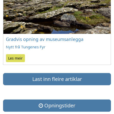
Gradvis opning av museumsanlegga
Nytt frå Tungenes Fyr
Les meir
Last inn fleire artiklar
Opningstider