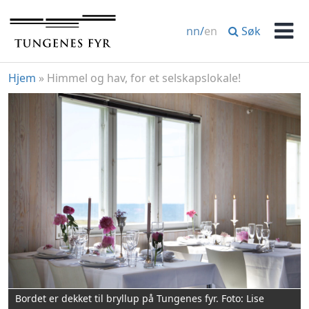
Hopp
til
Søk
nn
/
en
innhold
Men
Hjem
»
Himmel og hav, for et selskapslokale!
Bordet er dekket til bryllup på Tungenes fyr. Foto: Lise