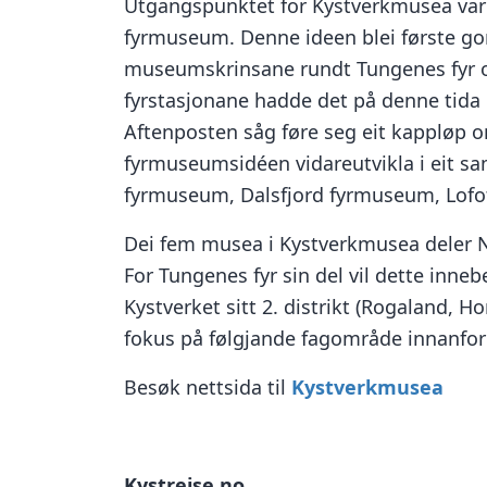
Utgangspunktet for Kystverkmusea var ei
fyrmuseum. Denne ideen blei første gong
museumskrinsane rundt Tungenes fyr o
fyrstasjonane hadde det på denne tida 
Aftenposten såg føre seg eit kappløp 
fyrmuseumsidéen vidareutvikla i eit s
fyrmuseum, Dalsfjord fyrmuseum, Lofo
Dei fem musea i Kystverkmusea deler N
For Tungenes fyr sin del vil dette inn
Kystverket sitt 2. distrikt (Rogaland, H
fokus på følgjande fagområde innanfor 
Besøk nettsida til
Kystverkmusea
Kystreise.no