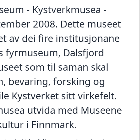
useum - Kystverkmusea -
ptember 2008. Dette museet
 av dei fire institusjonane
s fyrmuseum, Dalsfjord
eet som til saman skal
n, bevaring, forsking og
e Kystverket sitt virkefelt.
kmusea utvida med Museene
kultur i Finnmark.