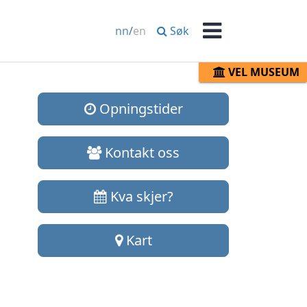
Søk
nn
/
en
Meny
VEL MUSEUM
Opningstider
Kontakt oss
Kva skjer?
Kart