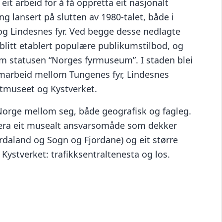
t arbeid for å få oppretta eit nasjonalt
 lansert på slutten av 1980-talet, både i
g Lindesnes fyr. Ved begge desse nedlagte
blitt etablert populære publikumstilbod, og
om statusen “Norges fyrmuseum”. I staden blei
amarbeid mellom Tungenes fyr, Lindesnes
tmuseet og Kystverket.
orge mellom seg, både geografisk og fagleg.
ebera eit musealt ansvarsomåde som dekker
ordaland og Sogn og Fjordane) og eit større
Kystverket: trafikksentraltenesta og los.