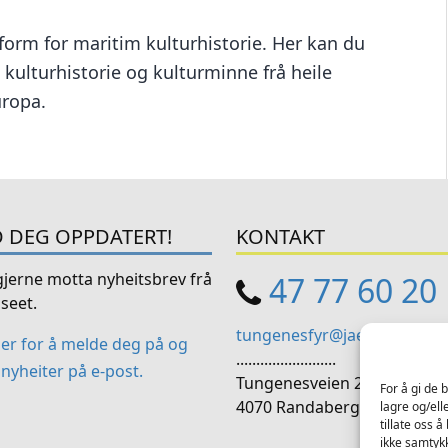
tform for maritim kulturhistorie. Her kan du
 kulturhistorie og kulturminne frå heile
uropa.
 DEG OPPDATERT!
KONTAKT
 gjerne motta nyheitsbrev frå
47 77 60 20
seet.
tungenesfyr@jaermuseet.n
her for å melde deg på og
.........................
nyheiter på e-post.
Tungenesveien 217
For å gi de 
4070 Randaberg
lagre og/ell
tillate oss 
ikke samtykk