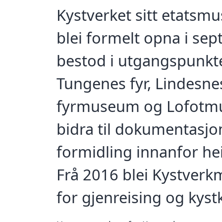
Kystverket sitt etatsm
blei formelt opna i se
bestod i utgangspunktet
Tungenes fyr, Lindesne
fyrmuseum og Lofotmus
bidra til dokumentasjo
formidling innanfor heil
Frå 2016 blei Kystver
for gjenreising og kyst