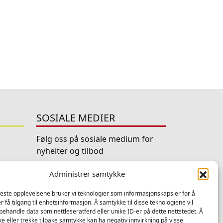
SOSIALE MEDIER
Følg oss på sosiale medium for
nyheiter og tilbod
o
Facebook
Instagram
LinkedIn
TripAdviso
Administrer samtykke
beste opplevelsene bruker vi teknologier som informasjonskapsler for å
YouTube
er få tilgang til enhetsinformasjon. Å samtykke til disse teknologiene vil
å behandle data som nettleseratferd eller unike ID-er på dette nettstedet. Å
e eller trekke tilbake samtykke kan ha negativ innvirkning på visse