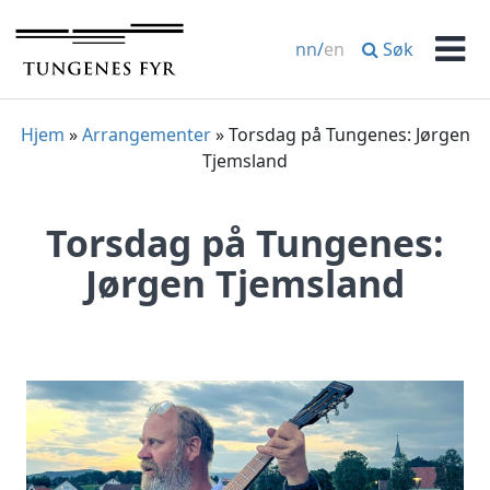
Hopp
til
Søk
nn
/
en
innhold
Men
Hjem
»
Arrangementer
»
Torsdag på Tungenes: Jørgen
Tjemsland
Torsdag på Tungenes:
Jørgen Tjemsland