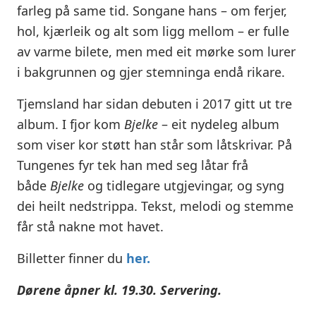
farleg på same tid. Songane hans – om ferjer,
hol, kjærleik og alt som ligg mellom – er fulle
av varme bilete, men med eit mørke som lurer
i bakgrunnen og gjer stemninga endå rikare.
Tjemsland har sidan debuten i 2017 gitt ut tre
album. I fjor kom
Bjelke
– eit nydeleg album
som viser kor støtt han står som låtskrivar. På
Tungenes fyr tek han med seg låtar frå
både
Bjelke
og tidlegare utgjevingar, og syng
dei heilt nedstrippa. Tekst, melodi og stemme
får stå nakne mot havet.
Billetter finner du
her.
Dørene åpner kl. 19.30. Servering.