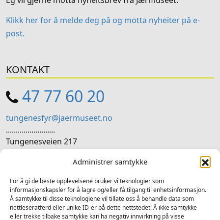
Eg vil gjerne motta nyheitsbrev frå Jærmuseet.
Klikk her for å melde deg på og motta nyheiter på e-
post.
KONTAKT
47 77 60 20
tungenesfyr@jaermuseet.no
.........................
Tungenesveien 217
4070 Randaberg
Administrer samtykke
SOSIALE MEDIER
For å gi de beste opplevelsene bruker vi teknologier som
informasjonskapsler for å lagre og/eller få tilgang til enhetsinformasjon.
Å samtykke til disse teknologiene vil tillate oss å behandle data som
Følg oss på sosiale medium for nyheiter og tilbod
nettleseratferd eller unike ID-er på dette nettstedet. Å ikke samtykke
eller trekke tilbake samtykke kan ha negativ innvirkning på visse