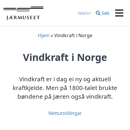
Hopp
til
Søk
nn
/
en
innhold
Men
Hjem
»
Vindkraft i Norge
Vindkraft i Norge
Vindkraft er i dag ei ny og aktuell
kraftkjelde. Men på 1800-talet brukte
bøndene på Jæren også vindkraft.
Nettutstillingar