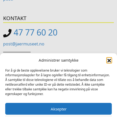
KONTAKT
47 77 60 20
post@jaermuseet.no
_______________
Jærmuseet (Administrasjon)
Administrer samtykke
Kviavegen 99, Nærbø
For å gi de beste opplevelsene bruker vi teknologier som
informasjonskapsler for å lagre og/eller få tilgang til enhetsinformasjon.
SOSIALE MEDIER
Å samtykke til disse teknologiene vil tillate oss å behandle data som
nettleseratferd eller unike ID-er på dette nettstedet. Å ikke samtykke
Følg oss på sosiale medium for nyheiter og tilbod
eller trekke tilbake samtykke kan ha negativ innvirkning på visse
egenskaper og funksjoner.
Facebook
Instagram
LinkedIn
TripAdvisor
YouTube
Aksepter