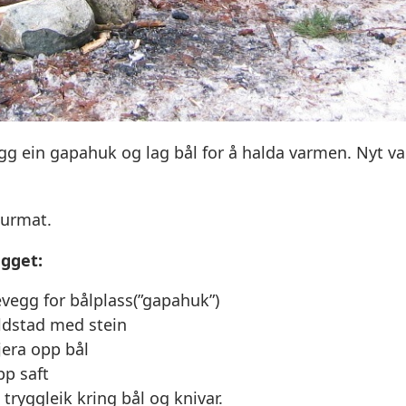
g ein gapahuk og lag bål for å halda varmen. Nyt var
turmat.
egget:
evegg for bålplass(”gapahuk”)
ldstad med stein
jera opp bål
p saft
tryggleik kring bål og knivar.