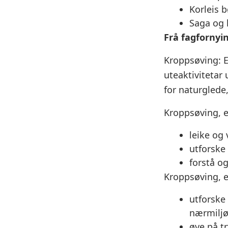
Korleis b
Saga og
Frå fagfornyi
Kroppsøving: 
uteaktivitetar 
for naturglede
Kroppsøving, et
leike og
utforske 
forstå og
Kroppsøving, et
utforske
nærmiljø
øve på t