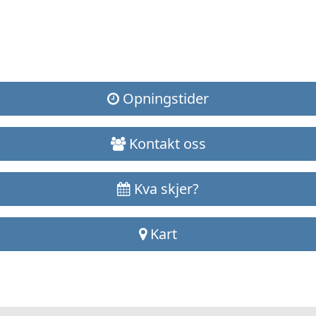
Opningstider
Kontakt oss
Kva skjer?
Kart