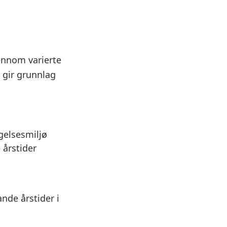
ennom varierte
l gir grunnlag
gelsesmiljø
 årstider
nde årstider i