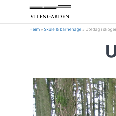
Hopp
til
innhold
Heim
»
Skule & barnehage
»
Utedag i skoge
U