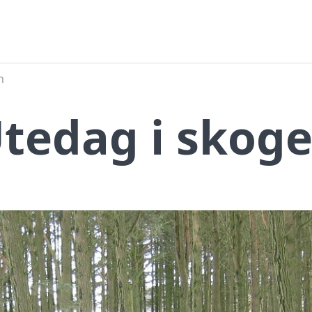
n
tedag i skog