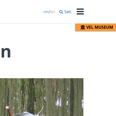
Søk
nn
/
en
Meny
VEL MUSEUM
en