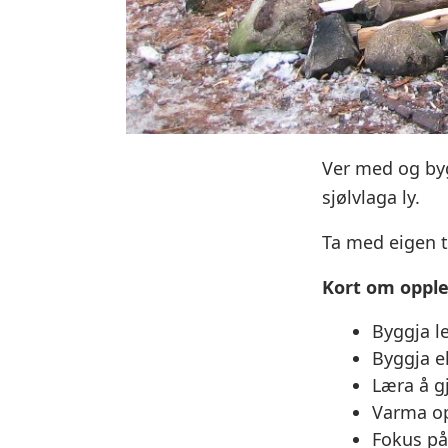
Ver med og byg
sjølvlaga ly.
Ta med eigen 
Kort om oppl
Byggja l
Byggja e
Læra å g
Varma op
Fokus på 