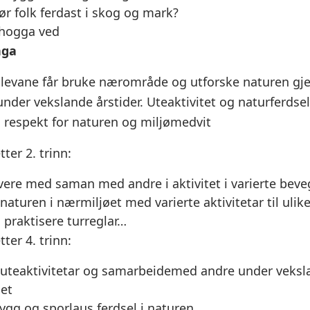
ør folk ferdast i skog og mark?
 hogga ved
nga
Elevane får bruke nærområde og utforske naturen gj
under vekslande årstider. Uteaktivitet og naturferdse
, respekt for naturen og miljømedvit
ter 2. trinn:
 vere med saman med andre i aktivitet i varierte beve
naturen i nærmiljøet med varierte aktivitetar til ulike
 praktisere turreglar…
ter 4. trinn:
 uteaktivitetar og samarbeidemed andre under veksla
et
rygg og sporlaus ferdsel i naturen