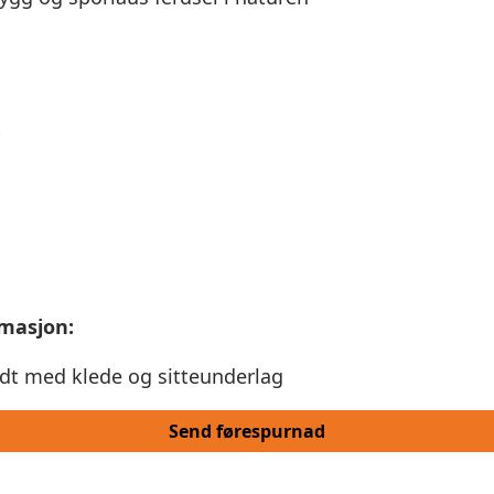
:
rmasjon:
dt med klede og sitteunderlag
Send førespurnad