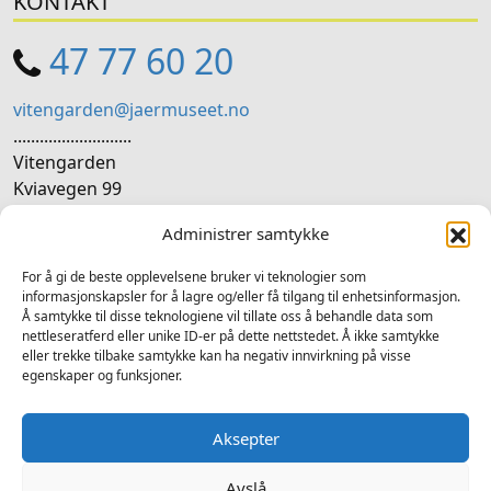
KONTAKT
47 77 60 20
vitengarden@jaermuseet.no
...........................
Vitengarden
Kviavegen 99
4365 Nærbø
Administrer samtykke
SOSIALE MEDIER
For å gi de beste opplevelsene bruker vi teknologier som
informasjonskapsler for å lagre og/eller få tilgang til enhetsinformasjon.
Å samtykke til disse teknologiene vil tillate oss å behandle data som
Følg oss på sosiale medium for nyheiter og tilbod
nettleseratferd eller unike ID-er på dette nettstedet. Å ikke samtykke
eller trekke tilbake samtykke kan ha negativ innvirkning på visse
Facebook
Instagram
LinkedIn
TripAdvisor
YouTube
egenskaper og funksjoner.
Aksepter
Avslå