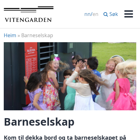
Hopp
til
Søk
nn
/
en
innhold
Men
Heim
»
Barneselskap
Barneselskap
Kom til dekka bord og ta barneselskapet på