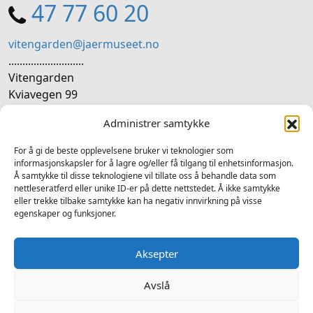
47 77 60 20
vitengarden@jaermuseet.no
...........................
Vitengarden
Kviavegen 99
4365 Nærbø
Administrer samtykke
SOSIALE MEDIER
For å gi de beste opplevelsene bruker vi teknologier som
informasjonskapsler for å lagre og/eller få tilgang til enhetsinformasjon.
Å samtykke til disse teknologiene vil tillate oss å behandle data som
Følg oss på sosiale medium for nyheiter og tilbod
nettleseratferd eller unike ID-er på dette nettstedet. Å ikke samtykke
eller trekke tilbake samtykke kan ha negativ innvirkning på visse
Facebook
Instagram
LinkedIn
TripAdvisor
YouTube
egenskaper og funksjoner.
Aksepter
Avslå
2025 © Vitengarden - Alle rettigheter forbeholdt
Ansvarleg redaktør Atle Fiskå - Design og utvikling av
Hjelseth