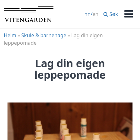
Hopp
til
Søk
nn
/
en
innhold
Men
Heim
»
Skule & barnehage
»
Lag din eigen
leppepomade
Lag din eigen
leppepomade