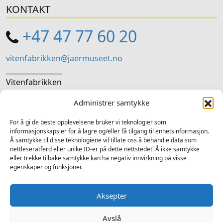
KONTAKT
+47 47 77 60 20
vitenfabrikken@jaermuseet.no
________________
Vitenfabrikken
Storgata 28, 4307 Sandnes
Administrer samtykke
SOSIALE MEDIER
For å gi de beste opplevelsene bruker vi teknologier som
informasjonskapsler for å lagre og/eller få tilgang til enhetsinformasjon.
Å samtykke til disse teknologiene vil tillate oss å behandle data som
Følg oss på sosiale medium for nyheiter og tilbod
nettleseratferd eller unike ID-er på dette nettstedet. Å ikke samtykke
eller trekke tilbake samtykke kan ha negativ innvirkning på visse
Facebook
Instagram
LinkedIn
TripAdvisor
YouTube
egenskaper og funksjoner.
Aksepter
Avslå