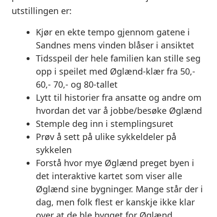
utstillingen er:
Kjør en ekte tempo gjennom gatene i
Sandnes mens vinden blåser i ansiktet
Tidsspeil der hele familien kan stille seg
opp i speilet med Øglænd-klær fra 50,-
60,- 70,- og 80-tallet
Lytt til historier fra ansatte og andre om
hvordan det var å jobbe/besøke Øglænd
Stemple deg inn i stemplingsuret
Prøv å sett på ulike sykkeldeler på
sykkelen
Forstå hvor mye Øglænd preget byen i
det interaktive kartet som viser alle
Øglænd sine bygninger. Mange står der i
dag, men folk flest er kanskje ikke klar
over at de ble bygget for Øglænd.