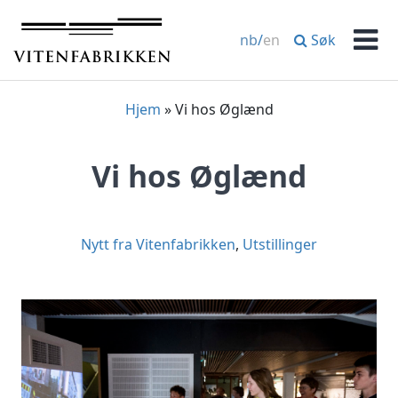
Hopp
til
Søk
nb
/
en
innhold
Men
Hjem
»
Vi hos Øglænd
Vi hos Øglænd
Nytt fra Vitenfabrikken
,
Utstillinger