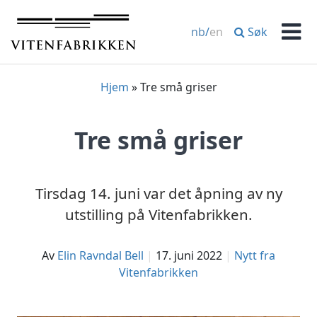
Hopp
til
Søk
nb
/
en
innhold
Men
Hjem
»
Tre små griser
Tre små griser
Tirsdag 14. juni var det åpning av ny
utstilling på Vitenfabrikken.
av
Elin Ravndal Bell
17. juni 2022
Nytt fra
Vitenfabrikken