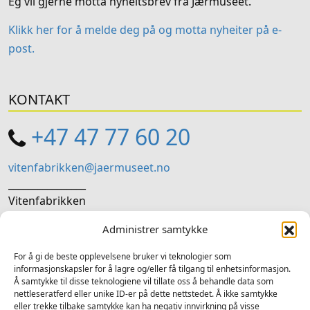
Eg vil gjerne motta nyheitsbrev frå Jærmuseet.
Klikk her for å melde deg på og motta nyheiter på e-
post.
KONTAKT
+47 47 77 60 20
vitenfabrikken@jaermuseet.no
________________
Vitenfabrikken
Storgata 28, 4307 Sandnes
Administrer samtykke
SOSIALE MEDIER
For å gi de beste opplevelsene bruker vi teknologier som
informasjonskapsler for å lagre og/eller få tilgang til enhetsinformasjon.
Å samtykke til disse teknologiene vil tillate oss å behandle data som
Følg oss på sosiale medium for nyheiter og tilbod
nettleseratferd eller unike ID-er på dette nettstedet. Å ikke samtykke
eller trekke tilbake samtykke kan ha negativ innvirkning på visse