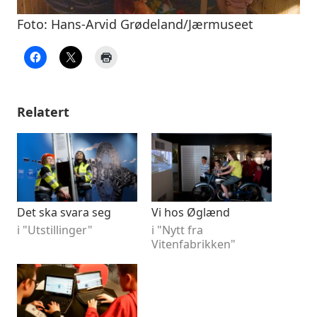
Foto: Hans-Arvid Grødeland/Jærmuseet
Relatert
Det ska svara seg
Vi hos Øglænd
i "Utstillinger"
i "Nytt fra
Vitenfabrikken"