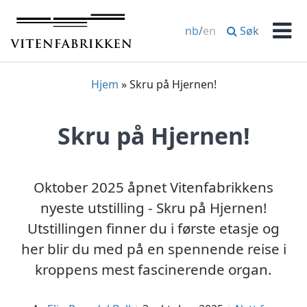
Hopp
til
Søk
nb
/
en
innhold
Men
Hjem
»
Skru på Hjernen!
Skru på Hjernen!
Oktober 2025 åpnet Vitenfabrikkens
nyeste utstilling - Skru på Hjernen!
Utstillingen finner du i første etasje og
her blir du med på en spennende reise i
kroppens mest fascinerende organ.