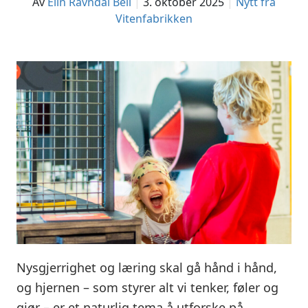
av
Elin Ravndal Bell
3. oktober 2025
Nytt fra
Vitenfabrikken
Nysgjerrighet og læring skal gå hånd i hånd,
og hjernen – som styrer alt vi tenker, føler og
gjør – er et naturlig tema å utforske på