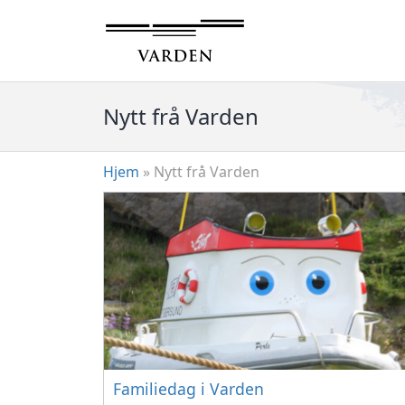
Hopp
til
innhold
Nytt frå Varden
Hjem
»
Nytt frå Varden
Familiedag i Varden