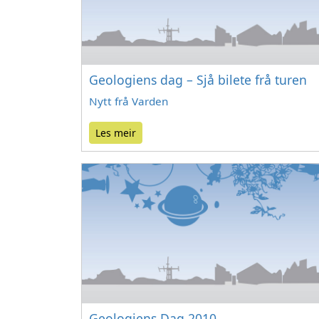
Geologiens dag – Sjå bilete frå turen
Nytt frå Varden
Les meir
Geologiens Dag 2010