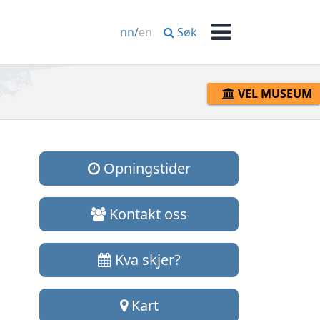
Søk
nn
/
en
Meny
VEL MUSEUM
Opningstider
Kontakt oss
Kva skjer?
Kart