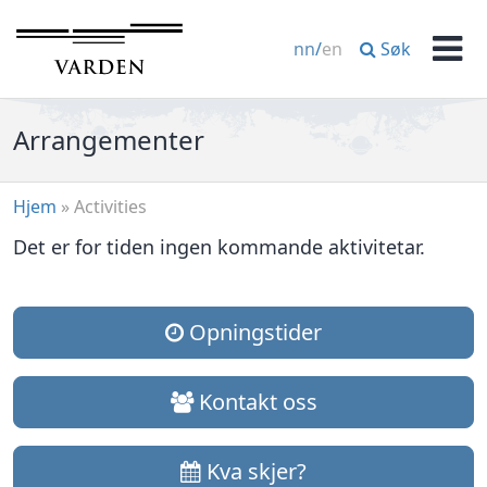
Hopp
til
Søk
nn
/
en
innhold
Men
Arrangementer
Hjem
»
Activities
Det er for tiden ingen kommande aktivitetar.
Opningstider
Kontakt oss
Kva skjer?