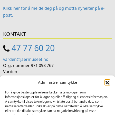
Klikk her for å melde deg på og motta nyheiter på e-
post.
KONTAKT
47 77 60 20
varden@jaermuseet.no
Org. nummer 971 098 767
Varden
4364 Sirevåg
Administrer samtykke
SOSIALE MEDIER
For å gi de beste opplevelsene bruker vi teknologier som
informasjonskapsler for å lagre og/eller få tilgang til enhetsinformasjon.
Å samtykke til disse teknologiene vil tillate oss å behandle data som
Følg oss på sosiale medium for nyheiter og tilbod
nettleseratferd eller unike ID-er på dette nettstedet. Å ikke samtykke
eller trekke tilbake samtykke kan ha negativ innvirkning på visse