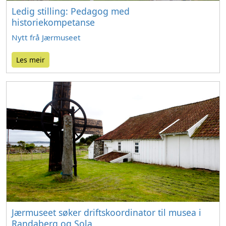
Ledig stilling: Pedagog med
historiekompetanse
Nytt frå Jærmuseet
Les meir
Jærmuseet søker driftskoordinator til musea i
Randaberg og Sola