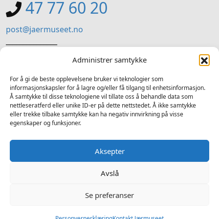
47 77 60 20
post@jaermuseet.no
_______________
Jærmuseet (Administrasjon)
Administrer samtykke
Kviavegen 99, Nærbø
For å gi de beste opplevelsene bruker vi teknologier som
informasjonskapsler for å lagre og/eller få tilgang til enhetsinformasjon.
SOSIALE MEDIER
Å samtykke til disse teknologiene vil tillate oss å behandle data som
nettleseratferd eller unike ID-er på dette nettstedet. Å ikke samtykke
Følg oss på sosiale medium for nyheiter og tilbod
eller trekke tilbake samtykke kan ha negativ innvirkning på visse
egenskaper og funksjoner.
Facebook
Instagram
LinkedIn
TripAdvisor
YouTube
Aksepter
Avslå
Se preferanser
2025 © Jærmuseet - Alle rettigheter forbeholdt - Tlf. 913 90 361
Ansvarleg redaktør Atle Fiskå - Design og utvikling av
Hjelseth
Computers
-
Personvern
Personvernerklæring
Kontakt Jærmuseet