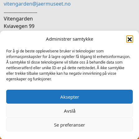
vitengarden@jaermuseet.no
...........................
Vitengarden
Kviavegen 99
4365 Nærbø
Administrer samtykke
SOSIALE MEDIER
For å gi de beste opplevelsene bruker vi teknologier som
informasjonskapsler for å lagre og/eller få tilgang til enhetsinformasjon.
Å samtykke til disse teknologiene vil tillate oss å behandle data som
Følg oss på sosiale medium for nyheiter og tilbod
nettleseratferd eller unike ID-er på dette nettstedet. Å ikke samtykke
eller trekke tilbake samtykke kan ha negativ innvirkning på visse
Facebook
Instagram
LinkedIn
TripAdvisor
YouTube
egenskaper og funksjoner.
Aksepter
Avslå
2025 © Vitengarden - Alle rettigheter forbeholdt
Ansvarleg redaktør Atle Fiskå - Design og utvikling av
Hjelseth
Se preferanser
Computers
-
Personvern
Til forside
Tilgjengelighetserklæring (åpnes i ny fane)
VEL MUSEUM