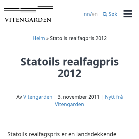
Hopp
til
Søk
nn
/
en
innhold
Men
Heim
»
Statoils realfagpris 2012
Statoils realfagpris
2012
av
Vitengarden
3. november 2011
Nytt frå
Vitengarden
Statoils realfagspris er en landsdekkende