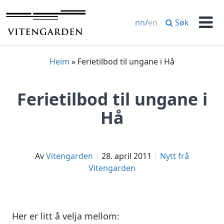
Hopp
til
Søk
nn
/
en
innhold
Men
Heim
»
Ferietilbod til ungane i Hå
Ferietilbod til ungane i
Hå
av
Vitengarden
28. april 2011
Nytt frå
Vitengarden
Her er litt å velja mellom: