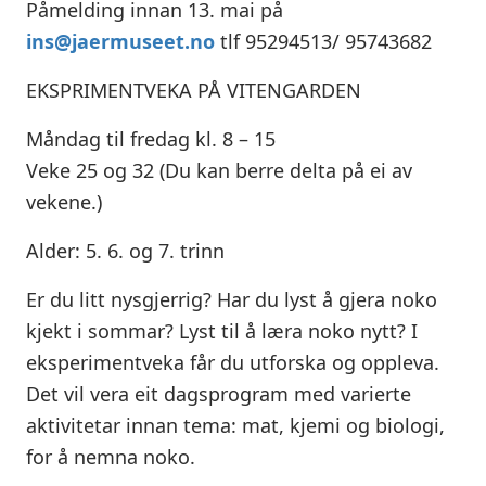
Påmelding innan 13. mai på
ins@jaermuseet.no
tlf 95294513/ 95743682
EKSPRIMENTVEKA PÅ VITENGARDEN
Måndag til fredag kl. 8 – 15
Veke 25 og 32 (Du kan berre delta på ei av
vekene.)
Alder: 5. 6. og 7. trinn
Er du litt nysgjerrig? Har du lyst å gjera noko
kjekt i sommar? Lyst til å læra noko nytt? I
eksperimentveka får du utforska og oppleva.
Det vil vera eit dagsprogram med varierte
aktivitetar innan tema: mat, kjemi og biologi,
for å nemna noko.