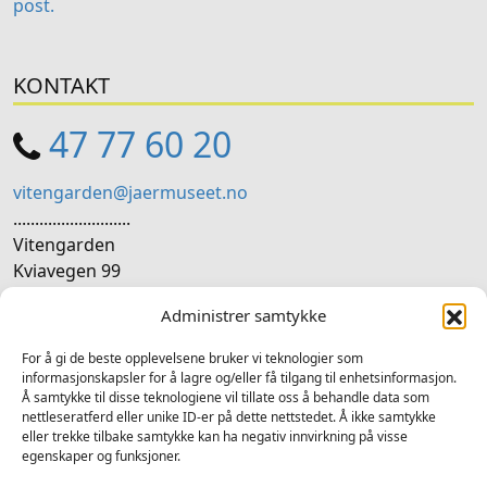
post.
KONTAKT
47 77 60 20
vitengarden@jaermuseet.no
...........................
Vitengarden
Kviavegen 99
4365 Nærbø
Administrer samtykke
SOSIALE MEDIER
For å gi de beste opplevelsene bruker vi teknologier som
informasjonskapsler for å lagre og/eller få tilgang til enhetsinformasjon.
Å samtykke til disse teknologiene vil tillate oss å behandle data som
Følg oss på sosiale medium for nyheiter og tilbod
nettleseratferd eller unike ID-er på dette nettstedet. Å ikke samtykke
eller trekke tilbake samtykke kan ha negativ innvirkning på visse
Facebook
Instagram
LinkedIn
TripAdvisor
YouTube
egenskaper og funksjoner.