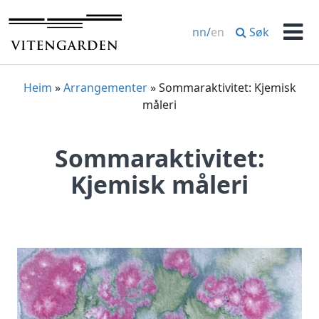
Hopp
til
Søk
nn
/
en
innhold
Men
Heim
»
Arrangementer
»
Sommaraktivitet: Kjemisk
måleri
Sommaraktivitet:
Kjemisk måleri