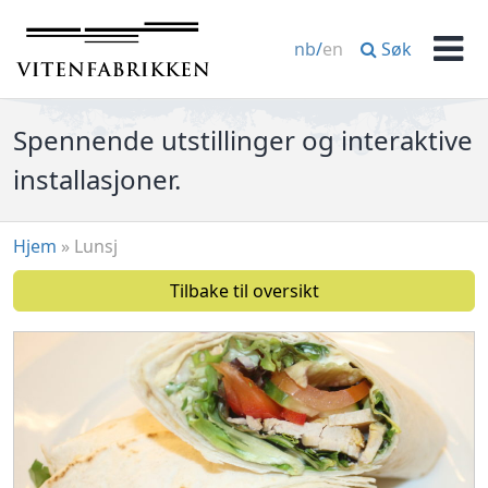
Hopp
til
Søk
nb
/
en
innhold
Men
Spennende utstillinger og interaktive
installasjoner.
Hjem
»
Lunsj
Tilbake til oversikt