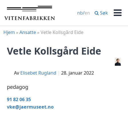
Hopp
til
Søk
nb
/
en
innhold
Men
Hjem
»
Ansatte
»
Vetle Kollsgård Eide
Vetle Kollsgård Eide
av
Elisebet Rugland
28. januar 2022
pedagog
91 82 06 35
vke@jaermuseet.no