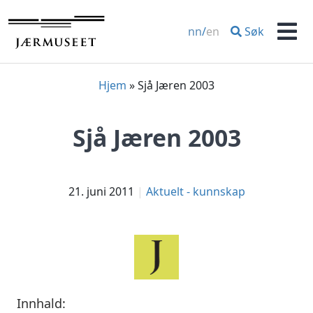
Hopp
til
Søk
nn
/
en
innhold
Men
Hjem
»
Sjå Jæren 2003
Sjå Jæren 2003
21. juni 2011
Aktuelt - kunnskap
Innhald: